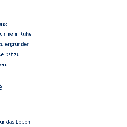
ung
ach mehr
Ruhe
 zu ergründen
selbst zu
en.
e
für das Leben