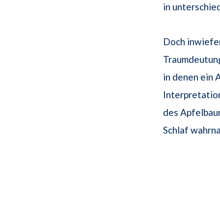
in unterschie
Doch inwiefer
Traumdeutung
in denen ein 
Interpretatio
des Apfelbaum
Schlaf wahrn