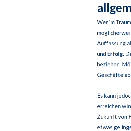
allge
Wer im Traum
möglicherweis
Auffassung al
und
Erfolg
. D
beziehen. Mög
Geschäfte abz
Es kann jedoc
erreichen wir
Zukunft von 
etwas gelinge