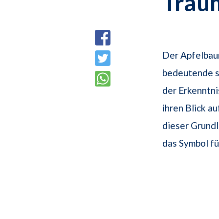
Trau
Der Apfelbaum
bedeutende sy
der Erkenntni
ihren Blick a
dieser Grundl
das Symbol f