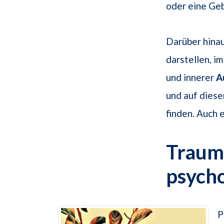
oder eine Geb
Darüber hina
darstellen, i
und innerer
A
und auf diese
finden. Auch 
Traum
psych
P