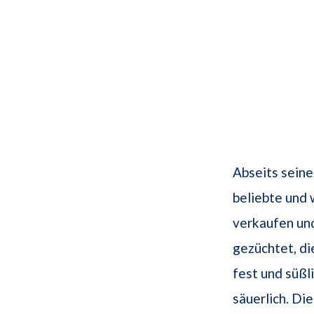
Abseits seine
beliebte und 
verkaufen und
gezüchtet, d
fest und süßl
säuerlich. Di