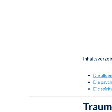
Inhaltsverzei
Die allg
Die psyc
Die spiri
Traum