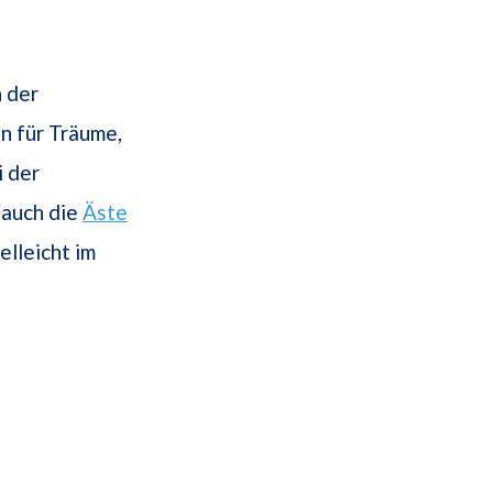
n der
n für Träume,
i der
 auch die
Äste
elleicht im