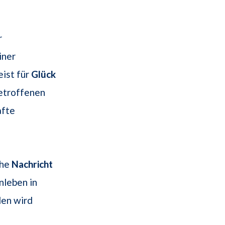
r
iner
eist für
Glück
Betroffenen
afte
che
Nachricht
nleben in
den wird