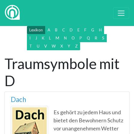
Lexikon
A
B
C
D
E
F
G
H
I
J
K
L
M
N
O
P
Q
R
S
T
U
V
W
X
Y
Z
Traumsymbole mit
D
Dach
Es gehört zu jedem Haus und
bietet den Bewohnern Schutz
vor unangenehmem Wetter