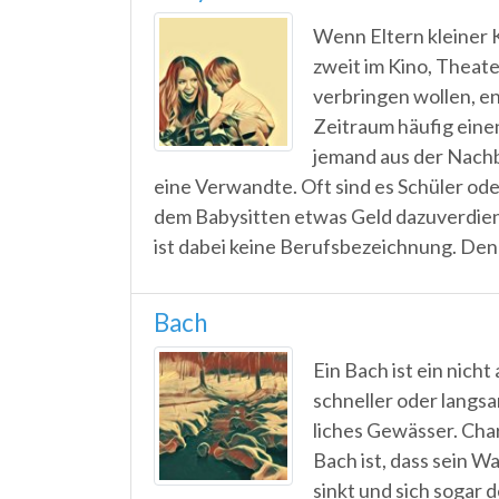
Wenn Eltern kleiner 
zweit im Kino, Theat
verbringen wollen, en
Zeitraum häufig eine
jemand aus der Nachb
eine Verwandte. Oft sind es Schüler ode
dem Babysitten etwas Geld dazuverdie
ist dabei keine Berufsbezeichnung. Den
Bach
Ein Bach ist ein nicht 
schneller oder langsa
liches Gewässer. Char
Bach ist, dass sein W
sinkt und sich sogar 