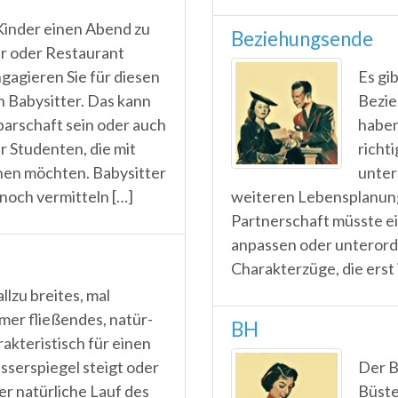
Kinder einen Abend zu
Beziehungsende
er oder Restaurant
gagieren Sie für diesen
Es gi
n Babysitter. Das kann
Bezie
arschaft sein oder auch
haben
r Studenten, die mit
richt
nen möchten. Babysitter
unter
noch vermitteln […]
weiteren Lebensplanun
Partnerschaft müsste ei
anpassen oder unteror
Charakterzüge, die erst
allzu breites, mal
mer fließendes, natür­
BH
akteristisch für einen
asserspiegel steigt oder
Der B
der natürliche Lauf des
Büste