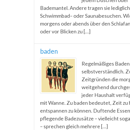
jedem Duschen oder 
Bademantel. Andere tragen sie lediglich
Schwimmbad– oder Saunabesuchen. Wie
morgens oder abends über den Schlafan
oder vor Blicken zu […]
baden
Regelmäßiges Baden i
selbstverständlich. Z
Zeitgründen die mor
weitgehend durchges
jeder Haushalt verfü
mit Wanne. Zu baden bedeutet, Zeit zu 
entspannen zu können. Duftende Esse
pflegende Badezusätze – vielleicht so
– sprechen gleich mehrere […]