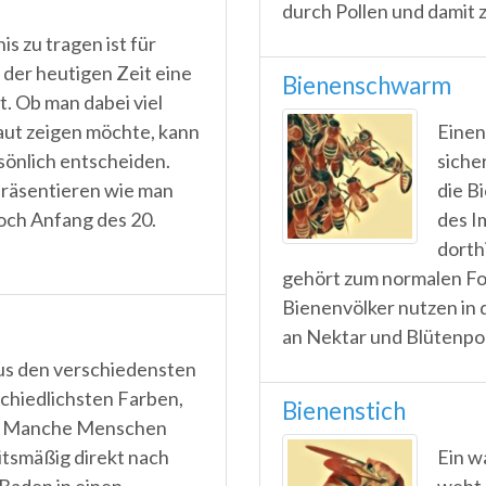
durch Pollen und damit 
s zu tragen ist für
der heutigen Zeit eine
Bienenschwarm
t. Ob man dabei viel
aut zeigen möchte, kann
Eine
rsönlich entscheiden.
sicher
 präsentieren wie man
die B
Noch Anfang des 20.
des I
dorth
gehört zum normalen For
Bienenvölker nutzen i
an Nektar und Blütenpolle
us den verschiedensten
schiedlichsten Farben,
Bienenstich
r. Manche Menschen
tsmäßig direkt nach
Ein w