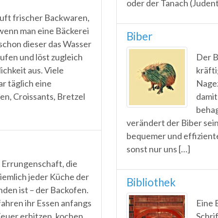
oder der Tanach (Judentu
Duft frischer Backwaren,
wenn man eine Bäckerei
Biber
s schon dieser das Wasser
fen und löst zugleich
Der B
ichkeit aus. Viele
kräft
 täglich eine
Nagez
en, Croissants, Bretzel
damit
behag
verändert der Biber sei
bequemer und effiziente
sonst nur uns […]
e Errungenschaft, die
ziemlich jeder Küche der
Bibliothek
nden ist – der Backofen.
ahren ihr Essen anfangs
Eine 
euer erhitzen, kochen
Schri