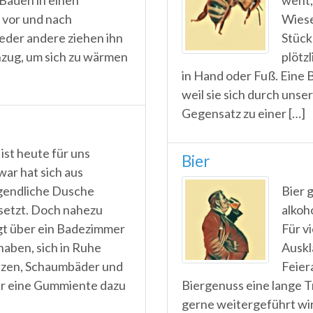
Baden in einen
weht,
 vor und nach
Wiese
der andere ziehen ihn
Stück
zug, um sich zu wärmen
plötz
in Hand oder Fuß. Eine 
weil sie sich durch uns
Gegensatz zu einer […]
st heute für uns
Bier
war hat sich aus
gendliche Dusche
Bier 
etzt. Doch nahezu
alkoh
gt über ein Badezimmer
Für vi
haben, sich in Ruhe
Auskl
nzen, Schaumbäder und
Feier
gar eine Gummiente dazu
Biergenuss eine lange T
gerne weitergeführt wir