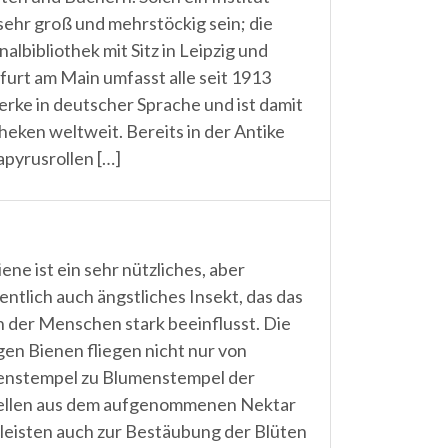
sehr groß und mehrstöckig sein; die
albibliothek mit Sitz in Leipzig und
furt am Main umfasst alle seit 1913
ke in deutscher Sprache und ist damit
heken weltweit. Bereits in der Antike
apyrusrollen […]
ene ist ein sehr nützliches, aber
entlich auch ängstliches Insekt, das das
 der Menschen stark beeinflusst. Die
igen Bienen fliegen nicht nur von
nstempel zu Blumenstempel der
tellen aus dem aufgenommenen Nektar
 leisten auch zur Bestäubung der Blüten