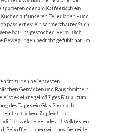
 während wir durch eine blühende
 spazieren oder am Kaffeetisch ein
 Kuchen auf unseren Teller laden – und
lich passiert es: ein schmerzhafter Stich
Biene hat uns gestochen, vermutlich,
ere Bewegungen bedroht gefühlt hat. Im
gehört zu den beliebtesten
olischen Getränken und Rauschmitteln.
ele ist es ein regelmäßiges Ritual, zum
ang des Tages ein Glas Bier nach
abend zu trinken. Zugleich hat
radition, welche gerade auf Volkfesten
d. Beim Bierbrauen wird aus Getreide