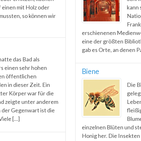
 einen mit Holz oder
kann 
mussten, so können wir
Nation
Frank
erschienenen Medienwer
eine der größten Bibliot
gab es Orte, an denen P
hatte das Bad als
s einen sehr hohen
Biene
en öffentlichen
 in dieser Zeit. Ein
Die Bi
ter Körper war für die
geleg
nd zeigte unter anderem
Leben
in der Gegenwart ist die
fleiß
iele […]
Blume
einzelnen Blüten und s
Honig her. Die Insekten