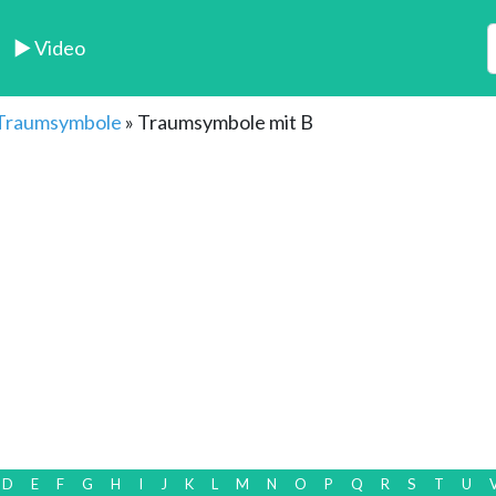
► Video
 Traumsymbole
»
Traumsymbole mit B
D
E
F
G
H
I
J
K
L
M
N
O
P
Q
R
S
T
U