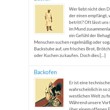
Wer liebt nicht den 
der einen empfängt, 
betritt? Oft lässt un
im Mund zusammenlau
ein Gefühl der Behagl
Menschen suchen regelmäßig oder sogar
Backstube auf, um frisches Brot, Brötch
oder Kuchen zu kaufen. Doch dies […]
Backofen
Er ist eine technisch
wahrscheinlich in so 
westlichen Welt zu fi
Während unsere Vorf
über einem offenen F