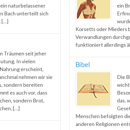
 ein naturbelassener
ein B
n Bach unterteilt sich
Erfin
 […]
wurde
Korsetts oder Mieders b
Verwandlungen durchge
funktioniert allerdings ä
en Träumen seit jeher
tung. In vielen
Bibel
Nahrung erscheint,
Manchmal nehmen wir sie
Die B
s, sondern bereiten
wicht
ommt es auch vor, dass
Beson
ochen, sondern Brot,
das, 
chen, […]
Geset
Menschen befolgten die 
anderen Religionen ents