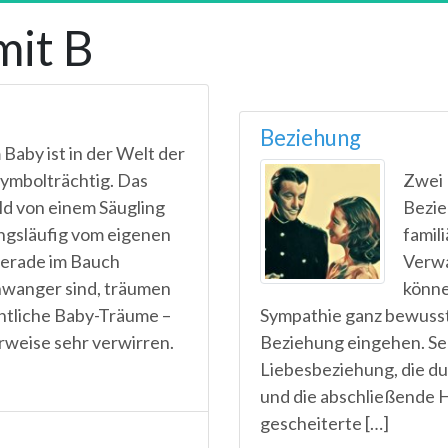
it B
Beziehung
Baby ist in der Welt der
ymbolträchtig. Das
Zwei 
ld von einem Säugling
Bezie
ngsläufig vom eigenen
famil
gerade im Bauch
Verwa
hwanger sind, träumen
könne
ntliche Baby-Träume –
Sympathie ganz bewusst
rweise sehr verwirren.
Beziehung eingehen. Sehr
Liebesbeziehung, die du
und die abschließende Ho
gescheiterte […]