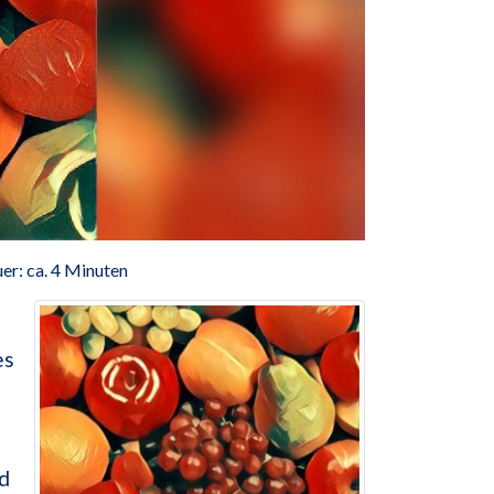
er: ca. 4 Minuten
es
d