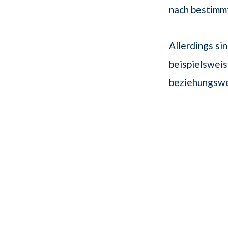
nach bestimmt
Allerdings si
beispielswei
beziehungswe