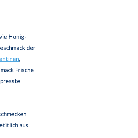
ie Honig-
Geschmack der
entinen
,
hmack Frische
epresste
d schmecken
titlich aus.