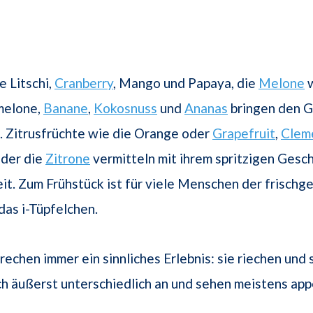
e Litschi,
Cranberry
, Mango und Papaya, die
Melone
w
melone,
Banane
,
Kokosnuss
und
Ananas
bringen den 
. Zitrusfrüchte wie die Orange oder
Grapefruit
,
Clem
der die
Zitrone
vermitteln mit ihrem spritzigen Gesc
t. Zum Frühstück ist für viele Menschen der frischg
das i-Tüpfelchen.
rechen immer ein sinnliches Erlebnis: sie riechen un
ich äußerst unterschiedlich an und sehen meistens appe