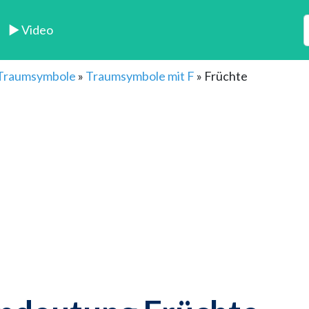
► Video
 Traumsymbole
»
Traumsymbole mit F
»
Früchte