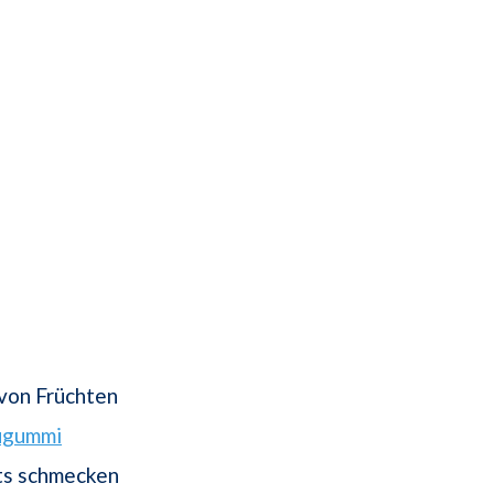
von Früchten
ugummi
ts schmecken