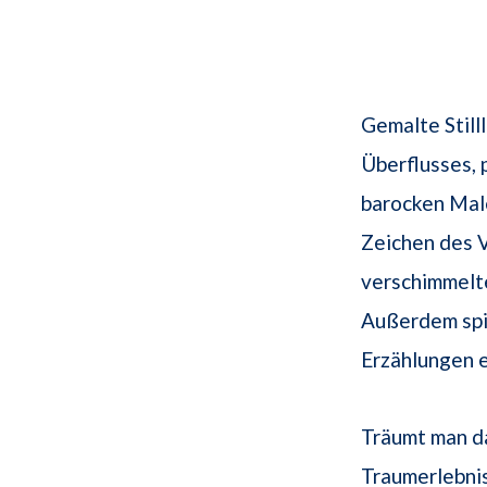
Gemalte Still
Überflusses, 
barocken Male
Zeichen des Ve
verschimmelte
Außerdem spi
Erzählungen e
Träumt man da
Traumerlebnis