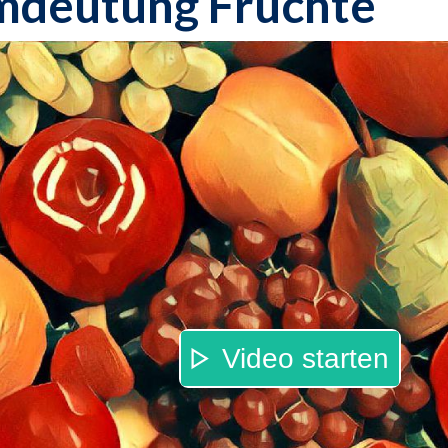
mdeutung Früchte
Video starten