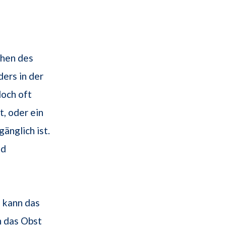
chen des
ders in der
doch oft
t, oder ein
änglich ist.
nd
, kann das
n das Obst