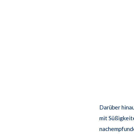
Darüber hina
mit Süßigkei
nachempfunde