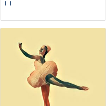
[...]