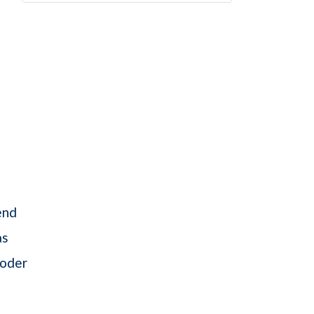
end
as
oder