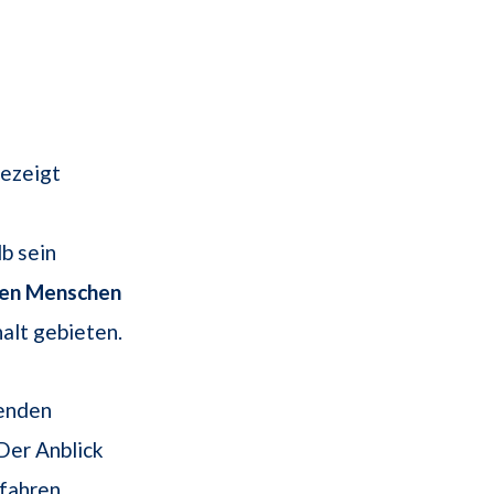
gezeigt
b sein
hen Menschen
alt gebieten.
menden
Der Anblick
fahren,