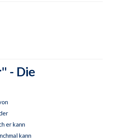
" - Die
von
der
ch er kann
anchmal kann