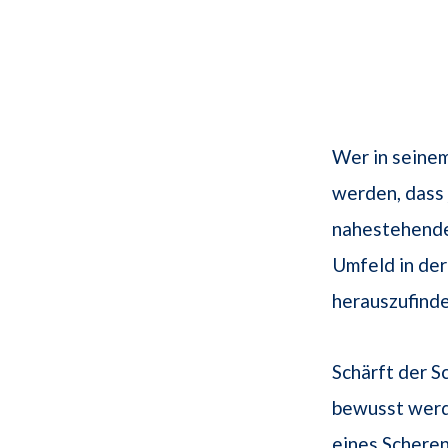
Wer in seinem
werden, dass 
nahestehende
Umfeld in de
herauszufinde
Schärft der S
bewusst werde
eines Scheren