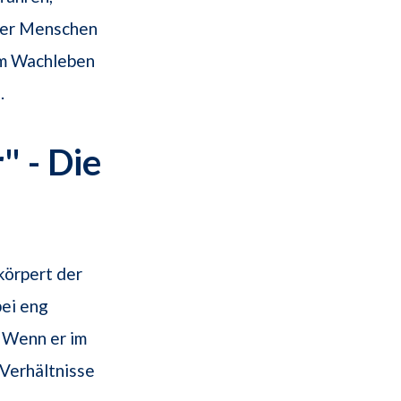
er Menschen
 im Wachleben
.
" - Die
körpert der
bei eng
 Wenn er im
 Verhältnisse