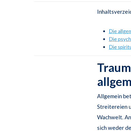
Inhaltsverzei
Die allg
Die psyc
Die spiri
Traums
allge
Allgemein be
Streitereien
Wachwelt. An 
sich weder d