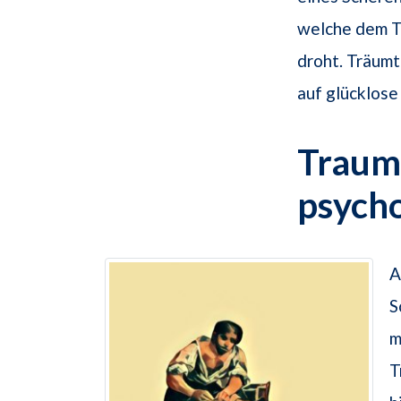
welche dem T
droht. Träumt
auf glücklos
Traums
psych
A
S
m
T