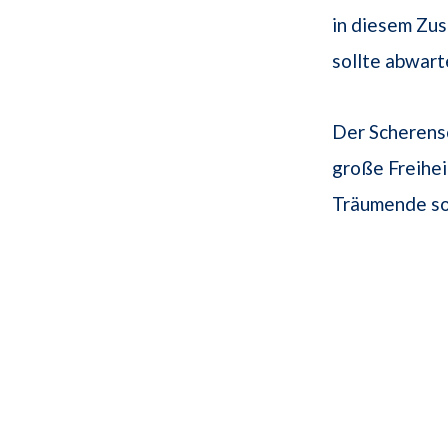
in diesem Zu
sollte abwart
Der Scherensc
große Freihe
Träumende sol