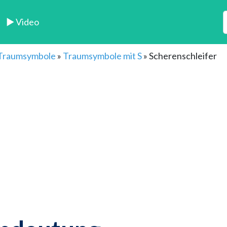
► Video
 Traumsymbole
»
Traumsymbole mit S
»
Scherenschleifer