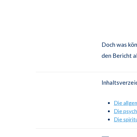
Doch was kön
den Bericht 
Inhaltsverzei
Die allg
Die psyc
Die spiri