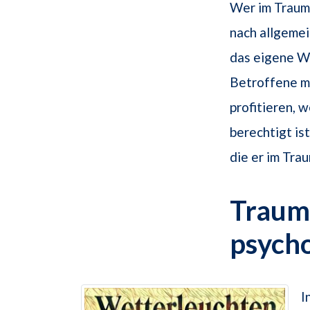
Wer im Traum 
nach allgemei
das eigene W
Betroffene m
profitieren, 
berechtigt is
die er im Tra
Traums
psych
I