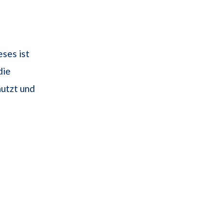
eses ist
die
nutzt und