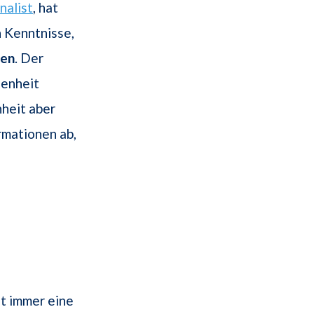
nalist
, hat
n Kenntnisse,
len
. Der
genheit
nheit aber
rmationen ab,
ht immer eine