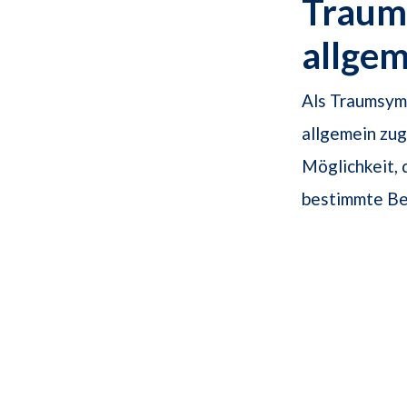
Traums
allge
Als Traumsymb
allgemein zug
Möglichkeit, 
bestimmte Be