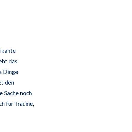
pikante
teht das
e Dinge
zt den
die Sache noch
ch für Träume,