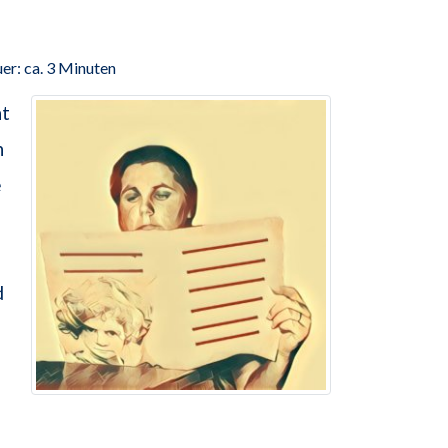
er: ca. 3 Minuten
ht
h
e
n
d