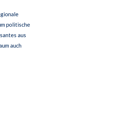
egionale
m politische
ssantes aus
raum auch