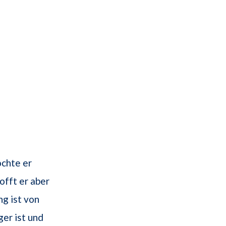
chte er
offt er aber
ng ist von
er ist und