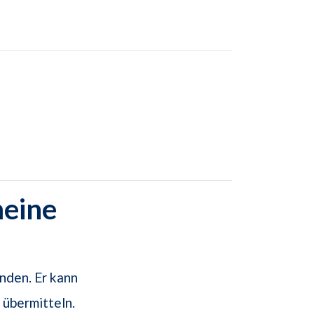
meine
nden. Er kann
 übermitteln.