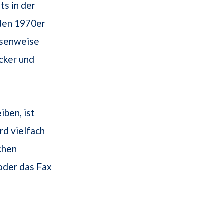
ts in der
 den 1970er
ssenweise
ucker und
iben, ist
rd vielfach
chen
 oder das Fax