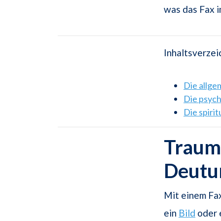
was das Fax i
Inhaltsverzei
Die allg
Die psyc
Die spiri
Traums
Deutu
Mit einem Fax
ein
Bild
oder 