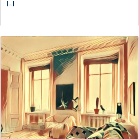
[...]