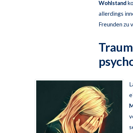
Wohlstand
ko
allerdings in
Freunden zu 
Traum
psych
L
e
M
v
s