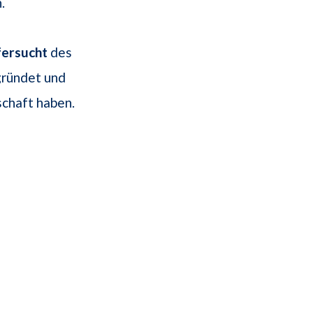
.
fersucht
des
gründet und
chaft haben.