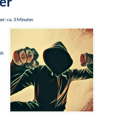
er
er: ca. 3 Minuten
in