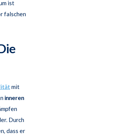
um ist
r falschen
Die
lität
mit
en
inneren
kämpfen
er. Durch
n, dass er