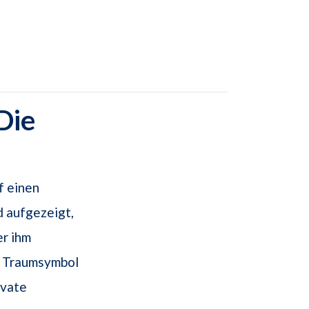
Die
f einen
 aufgezeigt,
er ihm
ls Traumsymbol
ivate