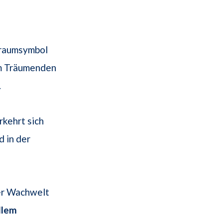
Traumsymbol
m Träumenden
.
kehrt sich
 in der
der Wachwelt
llem