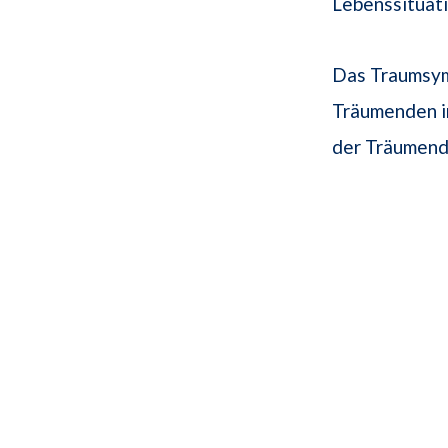
Lebenssituati
Das Traumsymb
Träumenden in
der Träumende