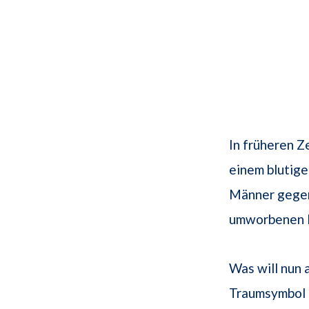
In früheren Z
einem blutige
Männer gegen
umworbenen 
Was will nun 
Traumsymbol 