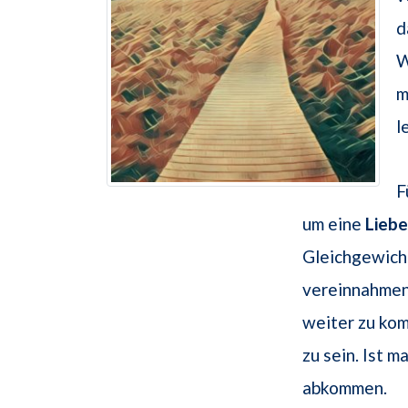
d
W
m
l
F
um eine
Lieb
Gleichgewicht
vereinnahmen
weiter zu kom
zu sein. Ist 
abkommen.