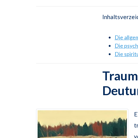
Inhaltsverzei
Die allg
Die psyc
Die spiri
Traums
Deutu
E
t
v