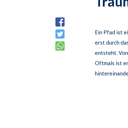
Trau
Ein Pfad ist e
erst durch d
entsteht. Von
Oftmals ist e
hintereinand