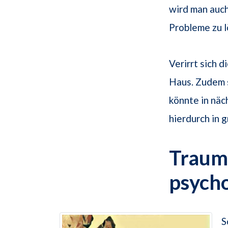
wird man auch
Probleme zu l
Verirrt sich 
Haus. Zudem s
könnte in näc
hierdurch in 
Traums
psych
S