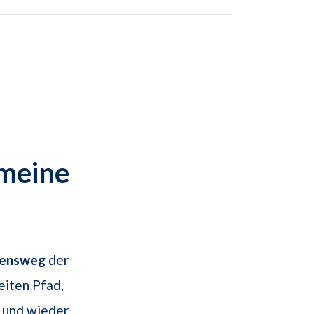
emeine
ensweg
der
eiten Pfad,
n und wieder