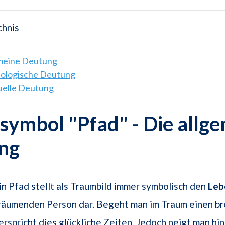
chnis
emeine Deutung
hologische Deutung
tuelle Deutung
ymbol "Pfad" - Die allg
ng
in Pfad stellt als Traumbild immer symbolisch den
Leb
räumenden Person dar. Begeht man im Traum einen br
erspricht dies glückliche Zeiten. Jedoch neigt man hi