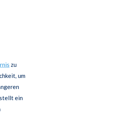
rnis
zu
chkeit, um
ängeren
tellt ein
h