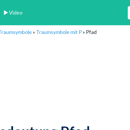
► Video
 Traumsymbole
»
Traumsymbole mit P
»
Pfad