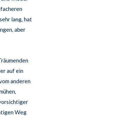
nfacheren
sehr lang, hat
angen, aber
n Träumenden
 er auf ein
r vom anderen
emühen,
vorsichtiger
chtigen Weg