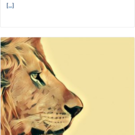
[...]