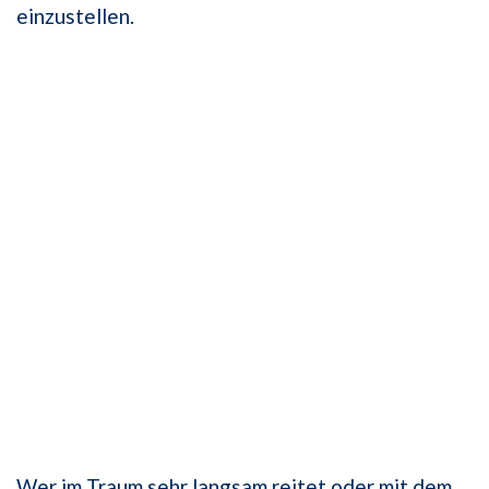
einzustellen.
Wer im Traum sehr langsam reitet oder mit dem