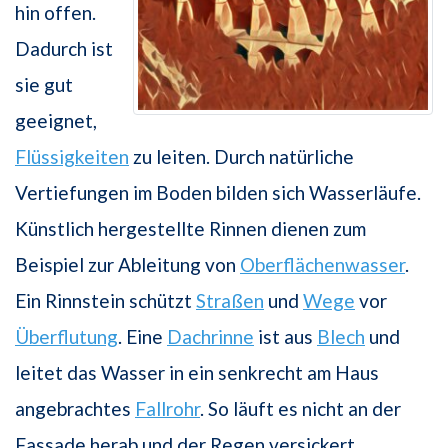
hin offen.
Dadurch ist
sie gut
geeignet,
Flüssigkeiten
zu leiten. Durch natürliche
Vertiefungen im Boden bilden sich Wasserläufe.
Künstlich hergestellte Rinnen dienen zum
Beispiel zur Ableitung von
Oberflächenwasser
.
Ein Rinnstein schützt
Straßen
und
Wege
vor
Überflutung
. Eine
Dachrinne
ist aus
Blech
und
leitet das Wasser in ein senkrecht am Haus
angebrachtes
Fallrohr
. So läuft es nicht an der
Fassade herab und der Regen versickert