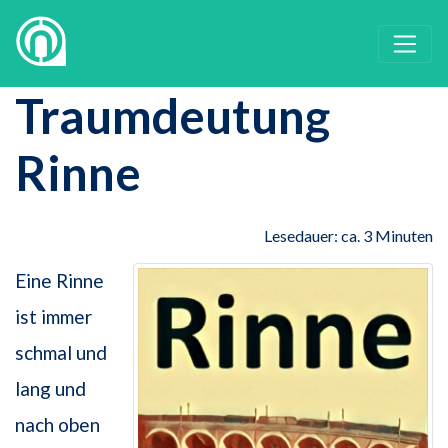
Traumdeutung
Rinne
Lesedauer: ca. 3 Minuten
Eine Rinne
ist immer
schmal und
lang und
nach oben