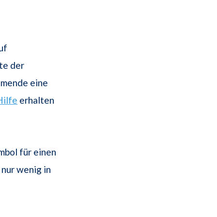
uf
te der
umende eine
Hilfe
erhalten
mbol für einen
nur wenig in