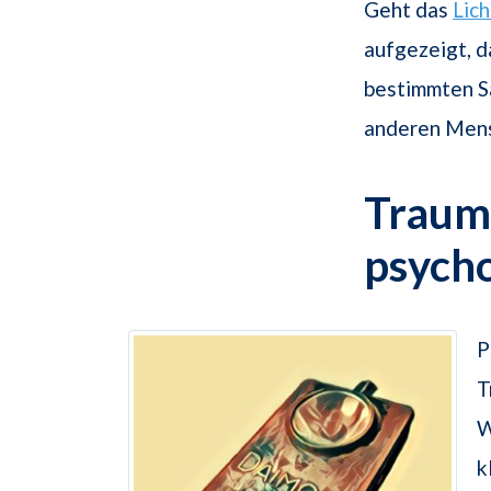
Geht das
Lich
aufgezeigt, d
bestimmten Sa
anderen Mens
Traum
psych
P
T
W
k