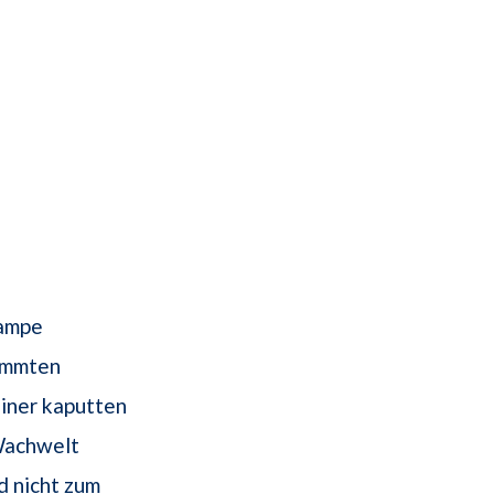
lampe
timmten
einer kaputten
Wachwelt
d nicht zum