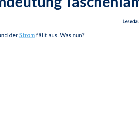
mdeutung Taschenla
Lesedau
und der
Strom
fällt aus. Was nun?