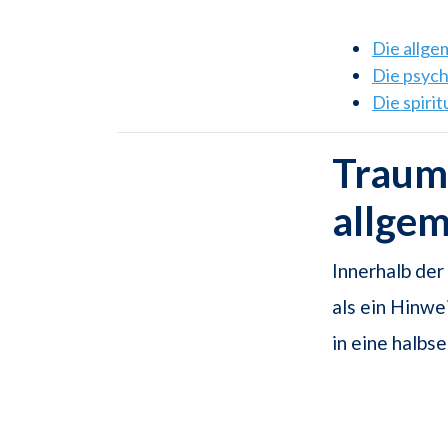
Die allg
Die psyc
Die spiri
Traum
allge
Innerhalb de
als ein Hinwe
in eine halbs