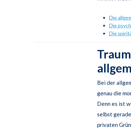
Die allg
Die psyc
Die spiri
Traums
allge
Bei der allge
genau die mo
Denn es ist w
selbst gerade
privaten Grün