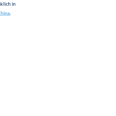
lich in
hina
.