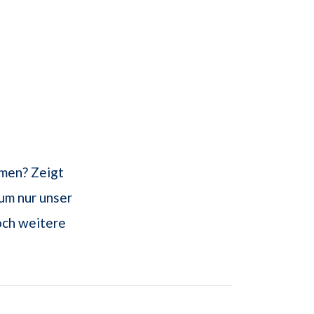
umen? Zeigt
um nur unser
och weitere