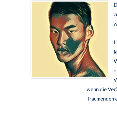
D
z
w
L
l
V
e
V
wenn die Ver
Träumenden e