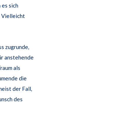
 es sich
Vielleicht
ss zugrunde,
für anstehende
Traum als
umende die
eist der Fall,
unsch des