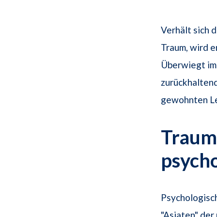
Verhält sich 
Traum, wird e
Überwiegt im
zurückhaltend
gewohnten Leb
Traums
psych
Psychologisc
"Asiaten" der