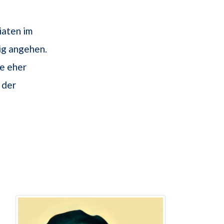
iaten im
ig angehen.
e eher
 der