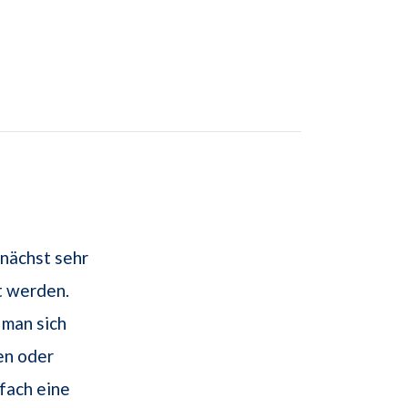
unächst sehr
t werden.
 man sich
en oder
nfach eine