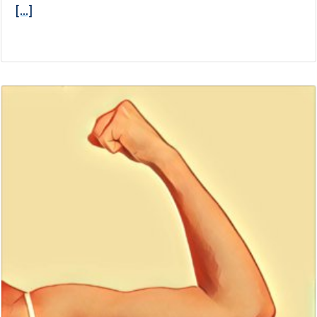
[...]