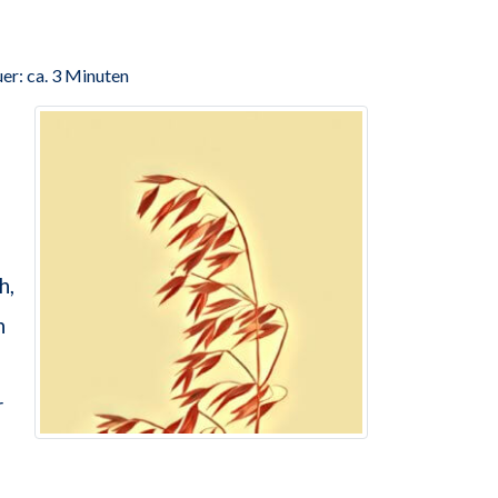
er: ca. 3 Minuten
h,
n
r