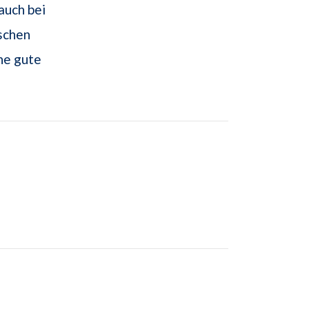
auch bei
schen
ine gute