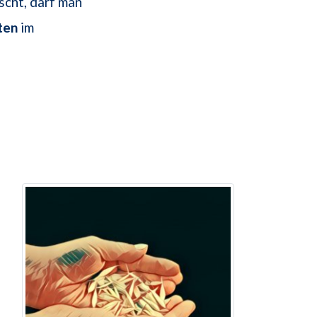
scht, darf man
ten
im