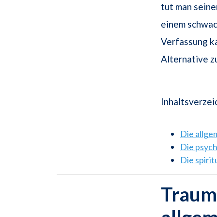
tut man sein
einem schwac
Verfassung ka
Alternative z
Inhaltsverzei
Die allg
Die psyc
Die spiri
Traums