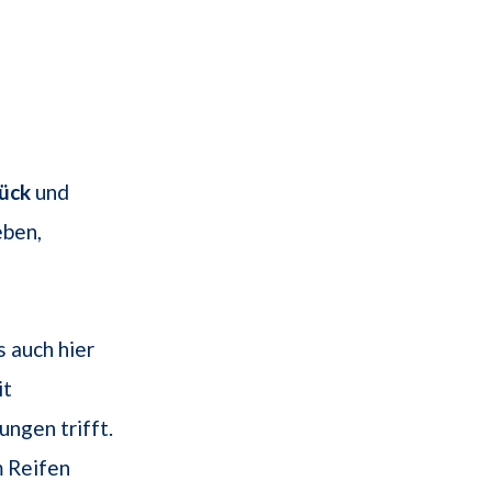
lück
und
eben,
s auch hier
it
ungen trifft.
m Reifen