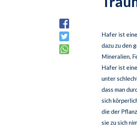
Trau
Hafer ist ei
dazu zu den g
Mineralien, F
Hafer ist ein
unter schlech
dass man dur
sich körperlic
die der Pflan
sie zu sich ni