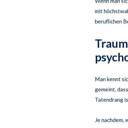
Wenn man sich
mit höchstwa
beruflichen B
Traums
psych
Man kennt sic
gemeint, dass
Tatendrang is
Je nachdem, w