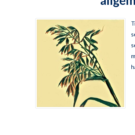
allge
T
s
s
m
h