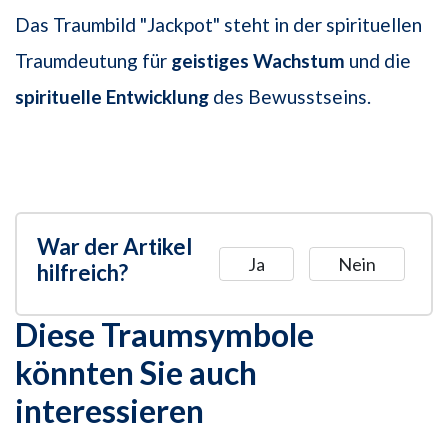
Das Traumbild "Jackpot" steht in der spirituellen
Traumdeutung für
geistiges
Wachstum
und die
spirituelle Entwicklung
des Bewusstseins.
War der Artikel
Ja
Nein
hilfreich?
Diese Traumsymbole
könnten Sie auch
interessieren