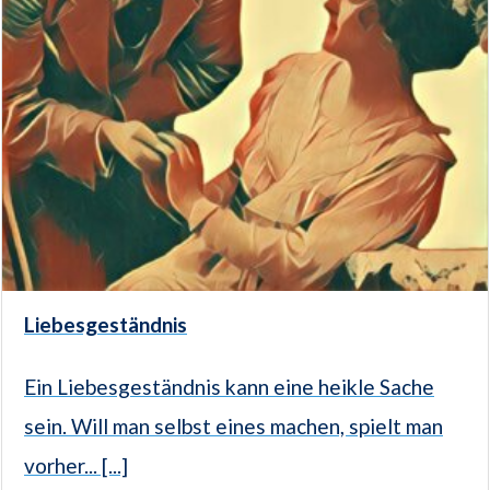
Liebesgeständnis
Ein Liebesgeständnis kann eine heikle Sache
sein. Will man selbst eines machen, spielt man
vorher... [...]