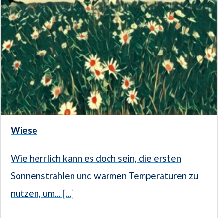
Wiese
Wie herrlich kann es doch sein, die ersten
Sonnenstrahlen und warmen Temperaturen zu
nutzen, um... [...]