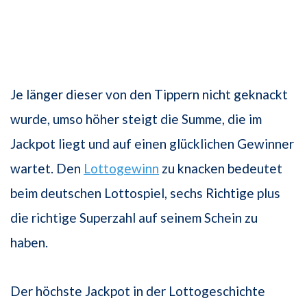
Je länger dieser von den Tippern nicht geknackt
wurde, umso höher steigt die Summe, die im
Jackpot liegt und auf einen glücklichen Gewinner
wartet. Den
Lottogewinn
zu knacken bedeutet
beim deutschen Lottospiel, sechs Richtige plus
die richtige Superzahl auf seinem Schein zu
haben.
Der höchste Jackpot in der Lottogeschichte