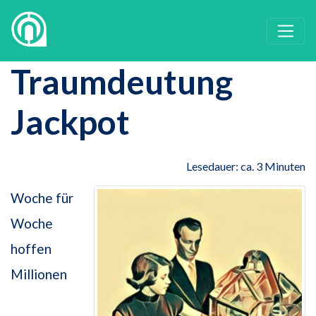
Traumdeutung
Jackpot
Lesedauer: ca. 3 Minuten
Woche für
Woche
hoffen
Millionen