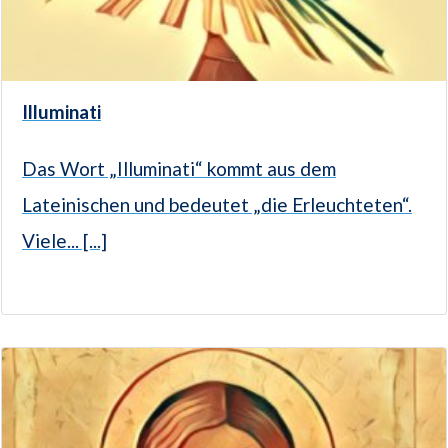
Illuminati
Das Wort „Illuminati“ kommt aus dem
Lateinischen und bedeutet „die Erleuchteten“.
Viele... [...]