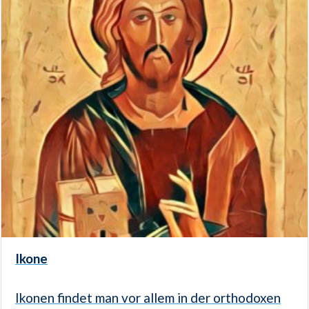
Ikone
Ikonen findet man vor allem in der orthodoxen