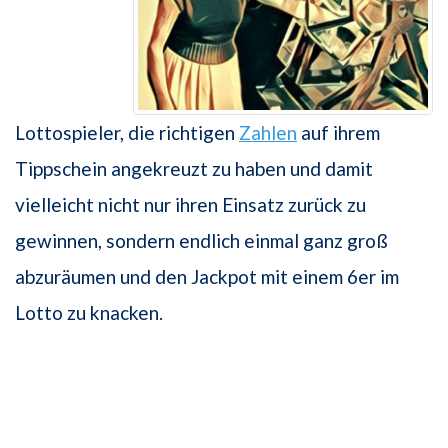
Lottospieler, die richtigen
Zahlen
auf ihrem
Tippschein angekreuzt zu haben und damit
vielleicht nicht nur ihren Einsatz zurück zu
gewinnen, sondern endlich einmal ganz groß
abzuräumen und den Jackpot mit einem 6er im
Lotto zu knacken.