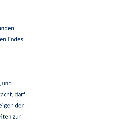
tanden
ten Endes
, und
acht, darf
eigen der
iten zur