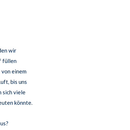
den wir
 füllen
n von einem
uft, bis uns
 sich viele
euten könnte.
aus?