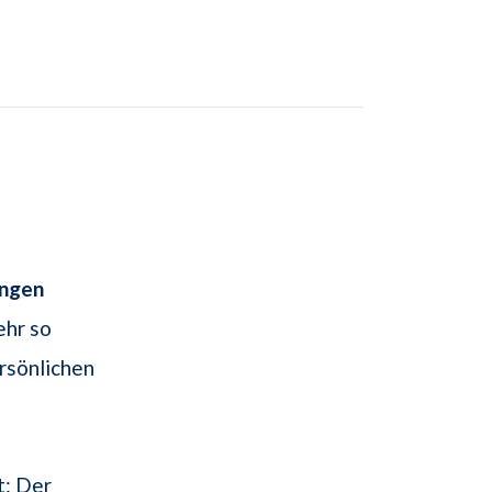
ngen
ehr so
rsönlichen
t: Der