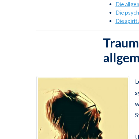
Die allg
Die psyc
Die spiri
Traums
allge
L
s
w
S
U