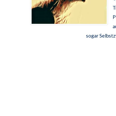
T
P
a
sogar Selbstz