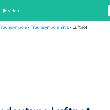
► Video
 Traumsymbole
»
Traumsymbole mit L
»
Luftnot