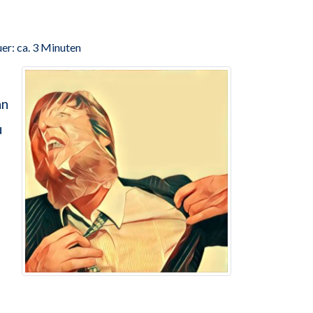
er: ca. 3 Minuten
nn
u