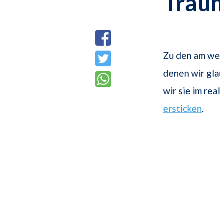
Trau
Zu den am wei
denen wir gla
wir sie im re
ersticken
.