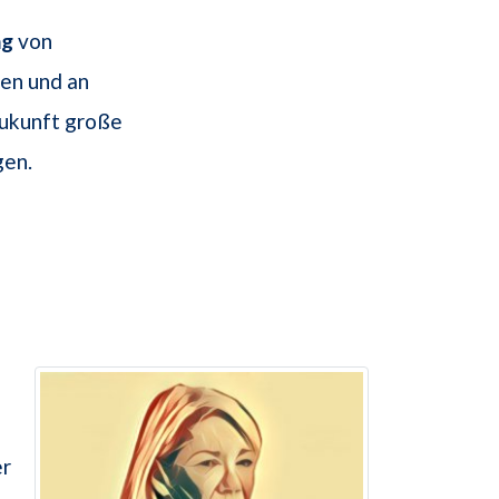
ng
von
ten und an
Zukunft große
gen.
er