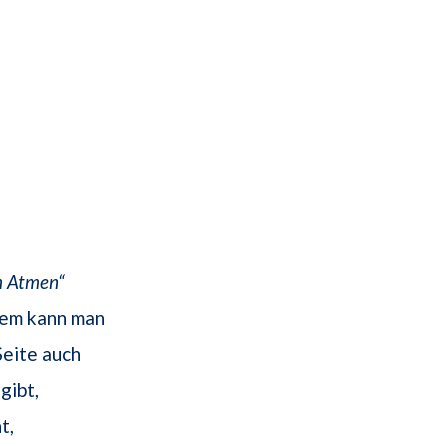
m Atmen“
zdem kann man
Seite auch
gibt,
t,