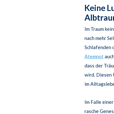
Keine L
Albtra
Im Traum kei
nach mehr Sel
Schlafenden o
Atemnot
auch
dass der Trä
wird. Diesen 
im Alltagsleb
Im Falle eine
rasche Genes