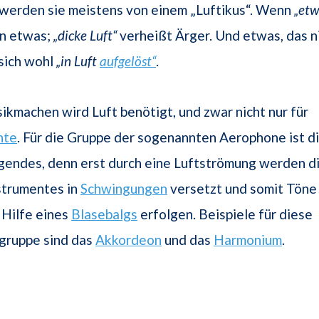
werden sie meistens von einem „Luftikus“. Wenn
„etw
an etwas;
„dicke Luft“
verheißt Ärger. Und etwas, das n
 sich wohl
„in Luft
aufgelöst“
.
kmachen wird Luft benötigt, und zwar nicht nur für
nte
. Für die Gruppe der sogenannten Aerophone ist d
gendes, denn erst durch eine Luftströmung werden d
strumentes in
Schwingungen
versetzt und somit Töne
 Hilfe eines
Blasebalgs
erfolgen. Beispiele für diese
gruppe sind das
Akkordeon
und das
Harmonium
.