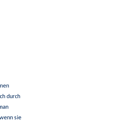
inen
ch durch
 man
 wenn sie