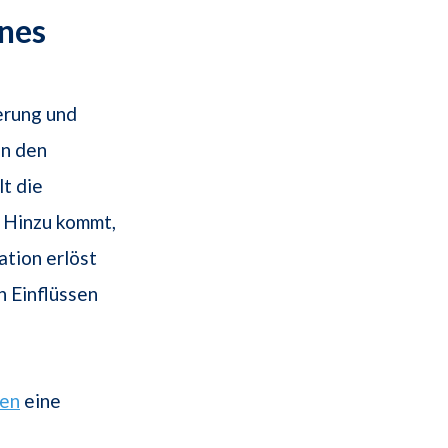
ines
erung und
en den
t die
. Hinzu kommt,
tion erlöst
n Einflüssen
ken
eine