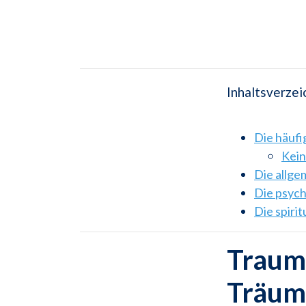
Inhaltsverzei
Die häuf
Kein
Die allg
Die psyc
Die spiri
Traums
Träum