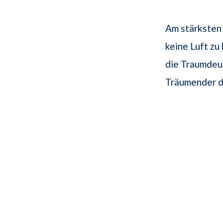
Am stärksten 
keine Luft zu
die Traumdeut
Träumender da