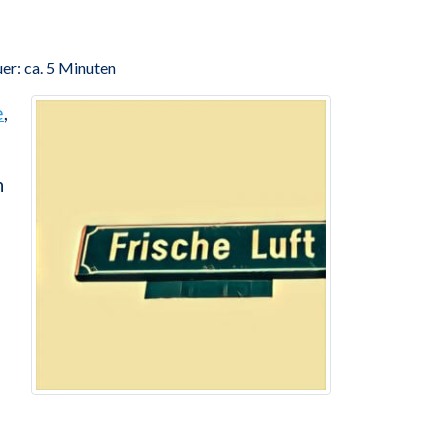
er: ca. 5 Minuten
e
,
h