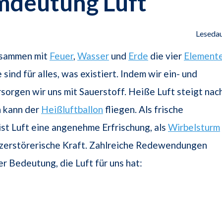
mdeutung Luft
Lesedau
zusammen mit
Feuer
,
Wasser
und
Erde
die vier
Element
sind für alles, was existiert. Indem wir ein- und
sorgen wir uns mit Sauerstoff. Heiße Luft steigt nac
h kann der
Heißluftballon
fliegen. Als frische
st Luft eine angenehme Erfrischung, als
Wirbelsturm
e zerstörerische Kraft. Zahlreiche Redewendungen
r Bedeutung, die Luft für uns hat: