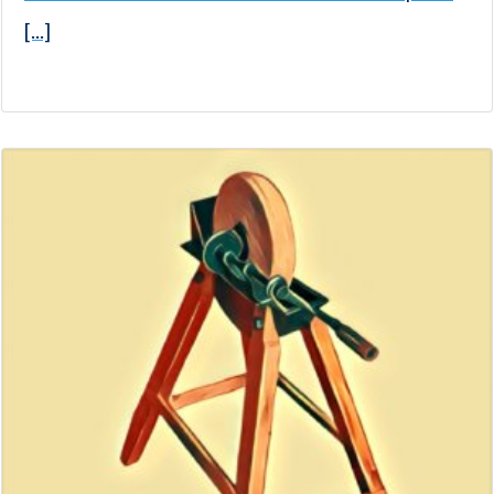
[...]