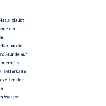
Natur glaubt
 ohne den
ie
ller um die
ro Stunde auf
ndern; im
er
bitterkalte
Gezeiten der
de
 im Wasser