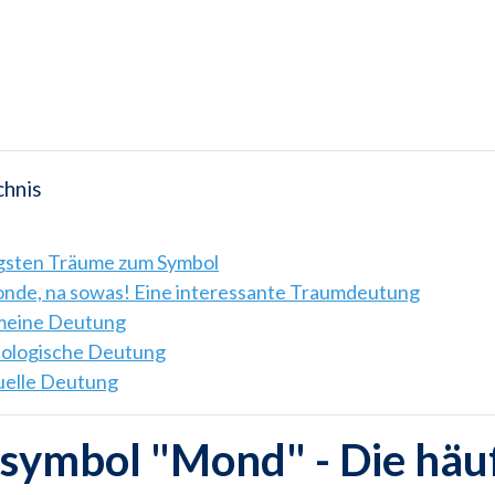
chnis
igsten Träume zum Symbol
nde, na sowas! Eine interessante Traumdeutung
emeine Deutung
hologische Deutung
tuelle Deutung
symbol "Mond" - Die häuf