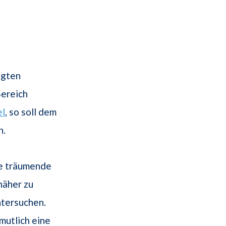
ägten
Bereich
l
, so soll dem
n.
e träumende
näher zu
ntersuchen.
utlich eine