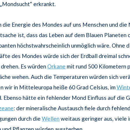
„Mondsucht“ erkrankt.
n die Energie des Mondes auf uns Menschen und die 
atsache ist, dass das Leben auf dem Blauen Planeten
banten höchstwahrscheinlich unmöglich wäre. Ohne d
fte des Mondes würde sich der Erdball dreimal schne
drehen. Es würden
Orkane
mit rund 500 Kilometern p
läche wehen. Auch die Temperaturen würden sich verä
n wir in Mitteleuropa heiße 60 Grad Celsius, im
Wint
. Ebenso hätte ein fehlender Mond Einfluss auf die 
zeane
: der mineralische Austausch fiele durch fehlen
ungen durch die
Wellen
weitaus geringer aus, viele
e und Pflanzen würden aussterben.