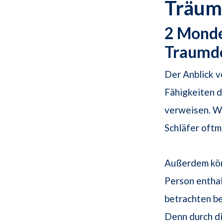
Träum
2 Monde
Traumd
Der Anblick 
Fähigkeiten 
verweisen. W
Schläfer oft
Außerdem kön
Person entha
betrachten b
Denn durch d