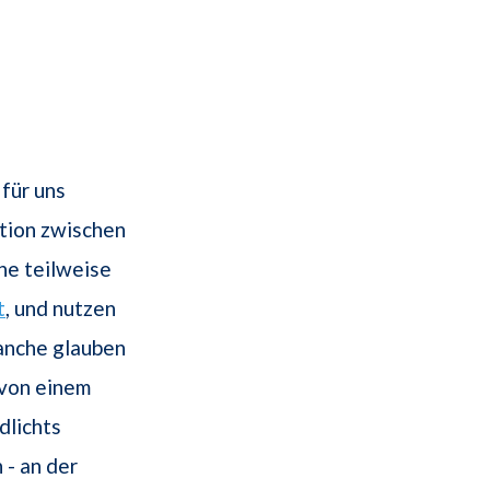
für uns
ition zwischen
ne teilweise
t
, und nutzen
anche glauben
 von einem
dlichts
 - an der