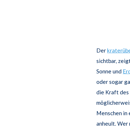
Der
kraterüb
sichtbar, zei
Sonne und
Er
oder sogar ga
die Kraft de
möglicherwei
Menschen in 
anheult. Wer