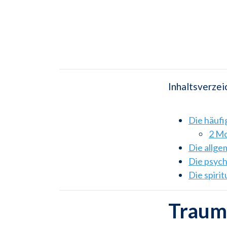
Inhaltsverzei
Die häuf
2 Mo
Die allg
Die psyc
Die spiri
Traum