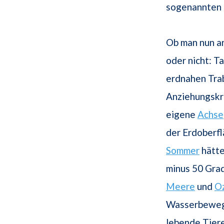
sogenannten 
Ob man nun a
oder nicht: T
erdnahen Tra
Anziehungskrä
eigene
Achse
der Erdoberf
Sommer
hätte
minus 50 Grad
Meere
und
O
Wasserbeweg
lebende Tier