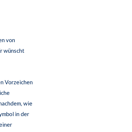
en von
Er wünscht
en Vorzeichen
iche
 nachdem, wie
ymbol in der
einer