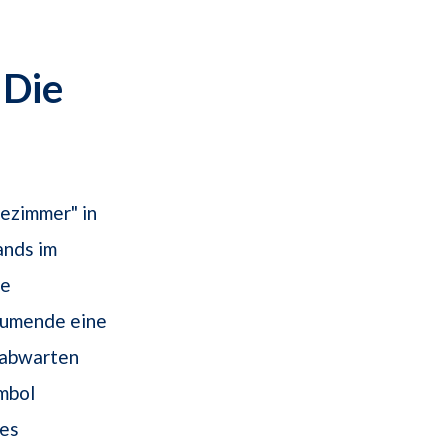
 Die
tezimmer" in
ands im
he
äumende eine
g abwarten
mbol
es