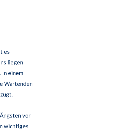
t es
ns liegen
. In einem
die Wartenden
zugt.
 Ängsten vor
n wichtiges