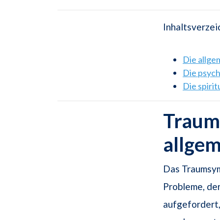
Inhaltsverzei
Die allg
Die psyc
Die spiri
Traum
allge
Das Traumsym
Probleme, de
aufgefordert,