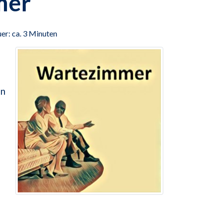
mer
er: ca. 3 Minuten
in