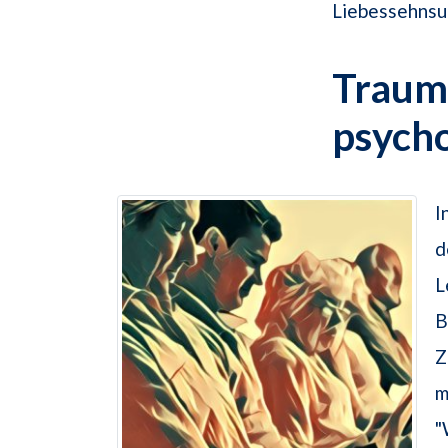
Liebessehnsu
Traum
psych
I
d
L
B
Z
m
"