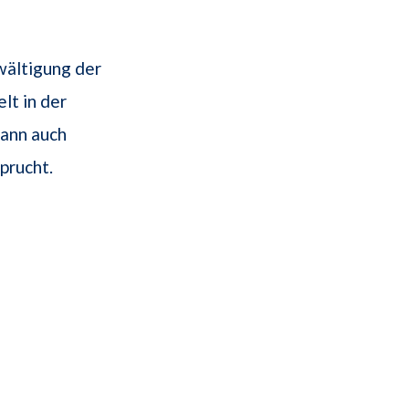
wältigung der
lt in der
ann auch
prucht.