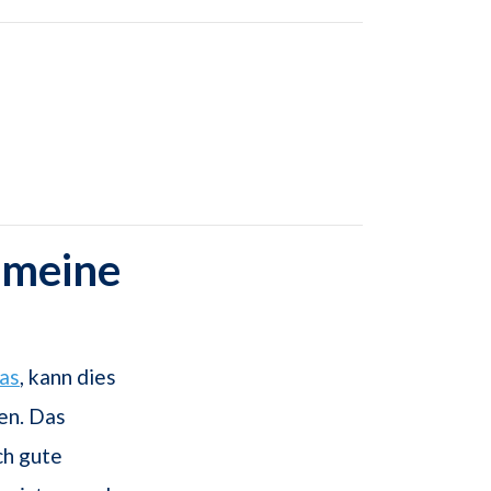
emeine
as
, kann dies
hen. Das
h gute