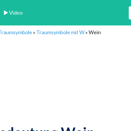
► Video
 Traumsymbole
»
Traumsymbole mit W
»
Wein