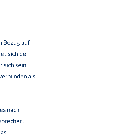
in Bezug auf
det sich der
 sich sein
 verbunden als
es nach
sprechen.
Das