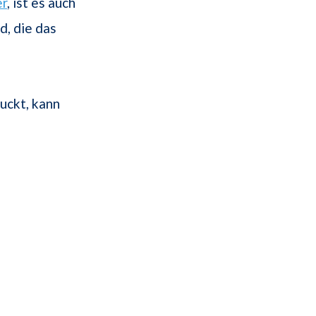
er
, ist es auch
d, die das
uckt, kann