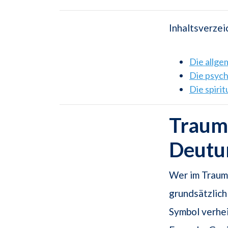
Inhaltsverzei
Die allg
Die psyc
Die spiri
Traums
Deutu
Wer im Traum 
grundsätzlich
Symbol verhe