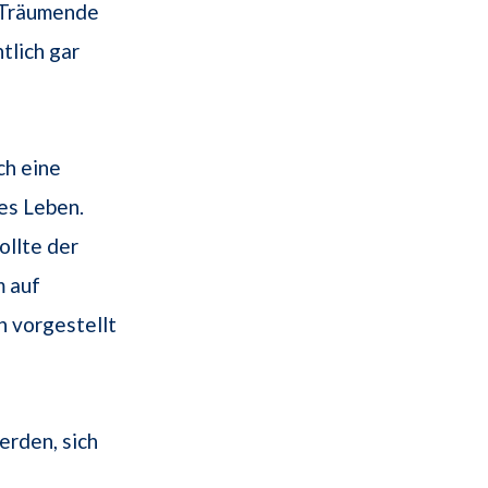
r Träumende
tlich gar
ch eine
es Leben.
ollte der
m auf
h vorgestellt
erden, sich
u