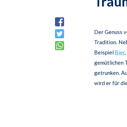
Trau
Der Genuss vo
Tradition. Ne
Beispiel
Bier
gemütlichen T
getrunken. Au
wird er für di