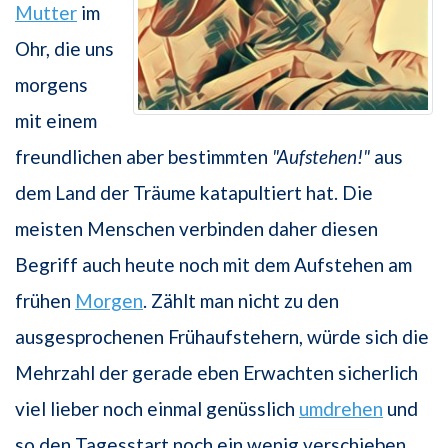
Mutter
im
Ohr, die uns
morgens
mit einem
freundlichen aber bestimmten
"Aufstehen!"
aus
dem Land der Träume ka­tapultiert hat. Die
meisten Menschen verbinden daher diesen
Begriff auch heute noch mit dem Aufstehen am
frühen
Morgen
. Zählt man nicht zu den
ausgespro­chenen Frühaufstehern, würde sich die
Mehrzahl der gerade eben Erwachten sicher­lich
viel lieber noch einmal genüsslich
umdrehen
und
so den Tagesstart noch ein wenig verschieben.