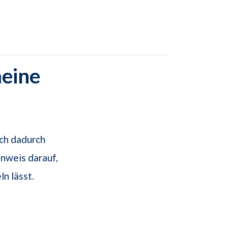
meine
ich dadurch
nweis darauf,
ln lässt.