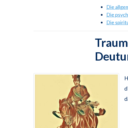
Die allg
Die psyc
Die spiri
Traums
Deutu
H
d
d