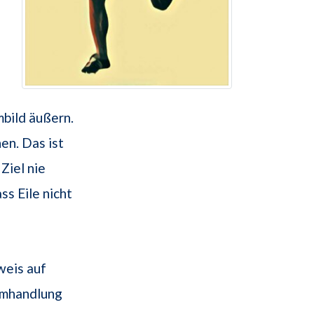
mbild äußern.
en. Das ist
Ziel nie
ss Eile nicht
weis auf
aumhandlung