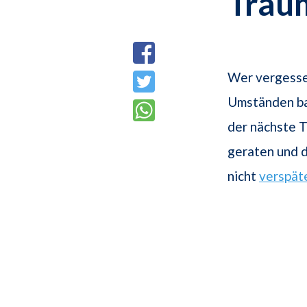
Trau
Wer vergesse
Umständen bal
der nächste T
geraten und d
nicht
verspät