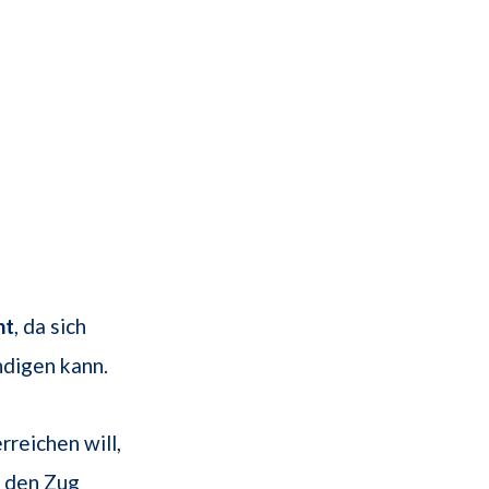
ht
, da sich
digen kann.
rreichen will,
h den Zug