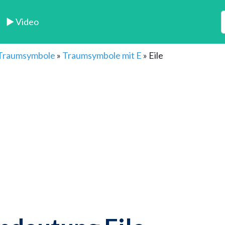
► Video
 Traumsymbole
»
Traumsymbole mit E
»
Eile