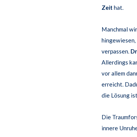
Zeit
hat.
Manchmal wird
hingewiesen,
verpassen.
D
Allerdings ka
vor allem dan
erreicht. Dad
die Lösung is
Die Traumfors
innere Unruh