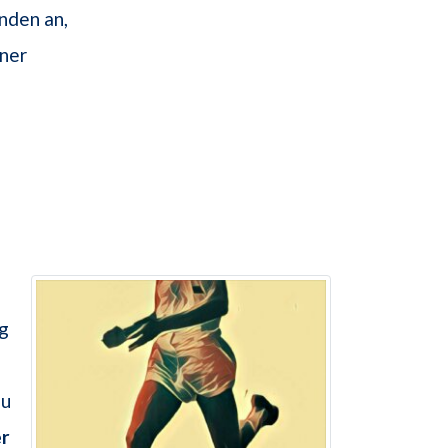
nden an,
iner
ng
zu
er