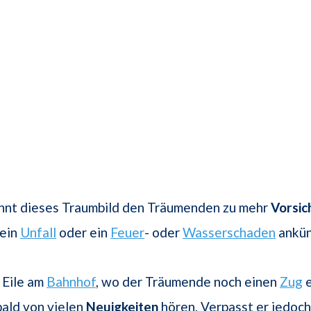
hnt dieses Traumbild den Träumenden zu mehr
Vorsic
 ein
Unfall
oder ein
Feuer
- oder
Wasserschaden
ankün
e Eile am
Bahnhof
, wo der Träumende noch einen
Zug
e
bald von vielen
Neuigkeiten
hören. Verpasst er jedoc