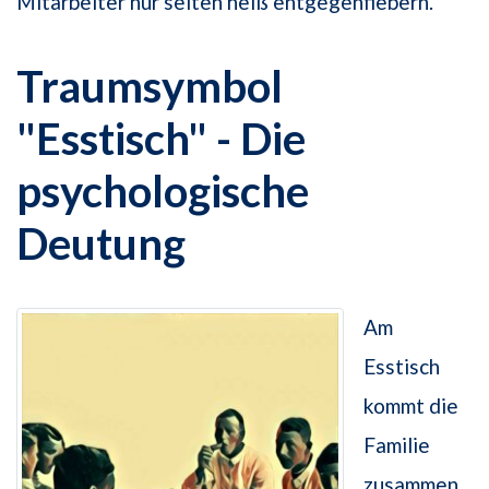
Mitarbeiter nur selten heiß entgegenfiebern.
Traumsymbol
"Esstisch" - Die
psychologische
Deutung
Am
Esstisch
kommt die
Familie
zusammen,