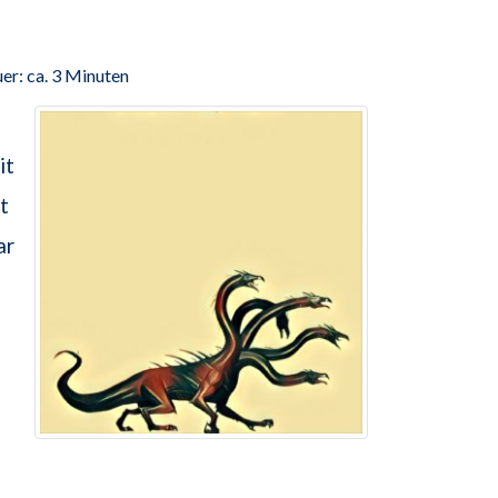
er: ca. 3 Minuten
it
t
ar