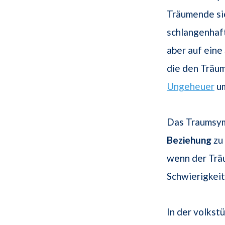
Träumende sic
schlangenhaft
aber auf eine
die den Träum
Ungeheuer
u
Das Traumsym
Beziehung
zu 
wenn der Träu
Schwierigkeit
In der volks