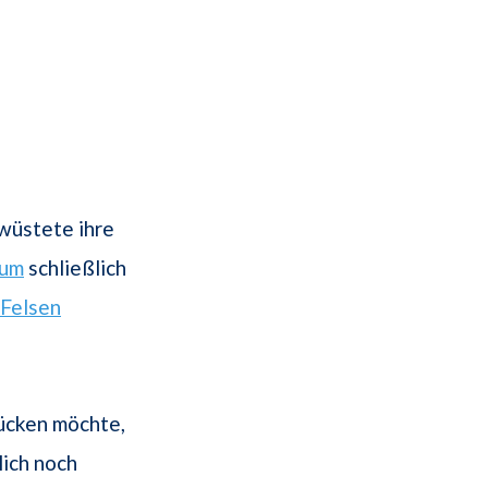
wüstete ihre
rum
schließlich
Felsen
ücken möchte,
ich noch