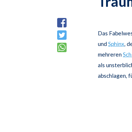
Trau
Das Fabelwes
und
Sphinx
, 
mehreren
Sch
als unsterbl
abschlagen, f