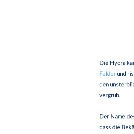
Die Hydra ka
Felder
und ris
den unsterbl
vergrub.
Der Name des
dass die Bek