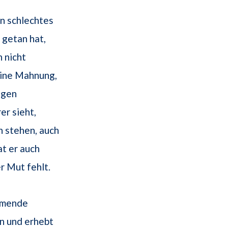
ein schlechtes
 getan hat,
h nicht
eine Mahnung,
ngen
er sieht,
n stehen, auch
t er auch
r Mut fehlt.
äumende
en und erhebt