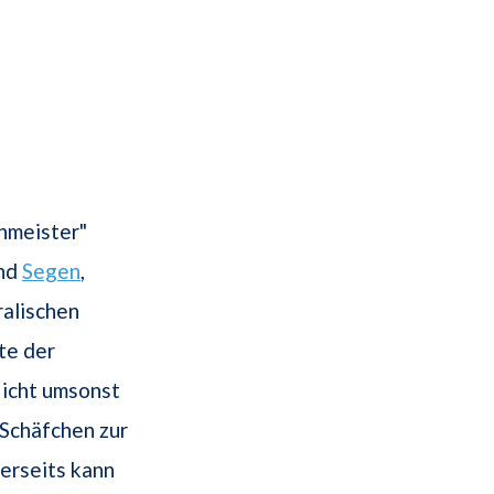
enmeister"
und
Segen
,
ralischen
te der
Nicht umsonst
 Schäfchen zur
rerseits kann