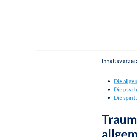
Inhaltsverzei
Die allg
Die psyc
Die spiri
Traums
allge