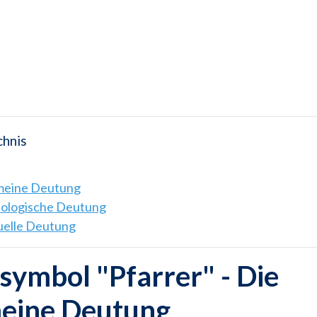
chnis
emeine Deutung
hologische Deutung
tuelle Deutung
ymbol "Pfarrer" - Die
meine Deutung