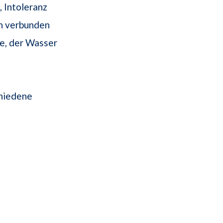
, Intoleranz
n verbunden
se, der Wasser
chiedene