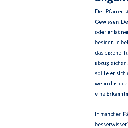
Der Pfarrer s
Gewissen
. D
oder er ist n
besinnt. In b
das eigene Tu
abzugleichen.
sollte er sic
wenn das unan
eine
Erkenntn
In manchen Fä
besserwisseri