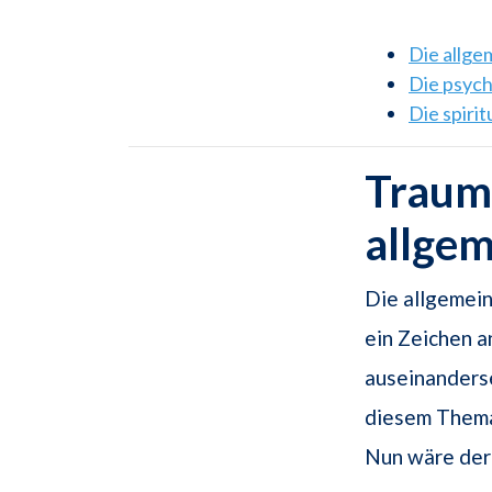
Die allg
Die psyc
Die spiri
Traums
allge
Die allgemein
ein Zeichen a
auseinanderse
diesem Thema
Nun wäre der