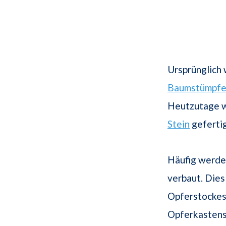
Ursprünglich
Baumstümpf
Heutzutage w
Stein
gefertig
Häufig werden
verbaut. Dies
Opferstockes
Opferkastens