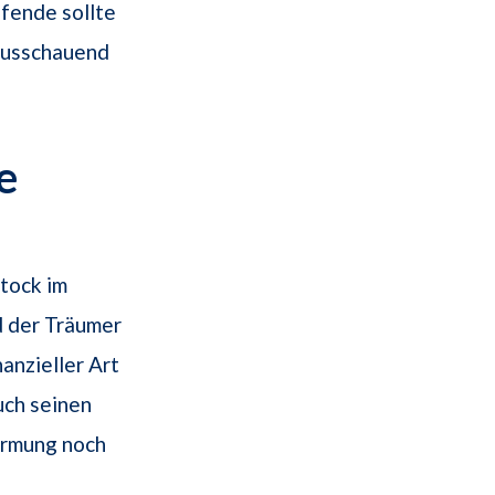
fende sollte
rausschauend
e
tock im
d der Träumer
nanzieller Art
uch seinen
armung noch