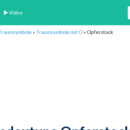
► Video
 Traumsymbole
»
Traumsymbole mit O
»
Opferstock