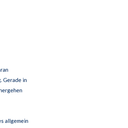
aran
. Gerade in
nhergehen
es allgemein