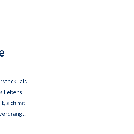
e
rstock" als
s Lebens
t, sich mit
verdrängt.