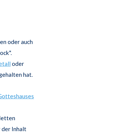
en oder auch
ock".
tall
oder
gehalten hat.
Gotteshauses
letten
der Inhalt