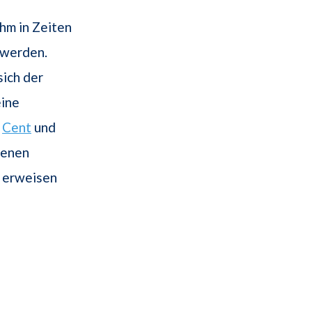
ihm in Zeiten
lwerden.
 sich der
eine
e
Cent
und
genen
h erweisen