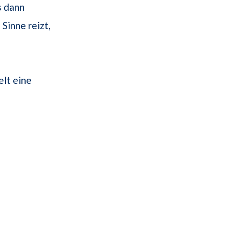
s dann
 Sinne reizt,
elt eine