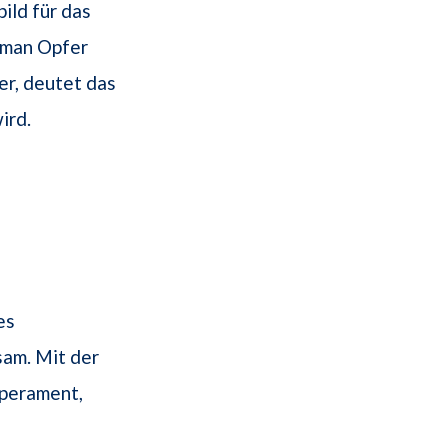
ild für das
s man Opfer
er, deutet das
ird.
es
am. Mit der
mperament,