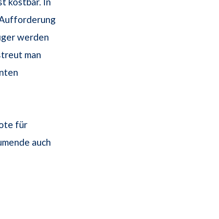
t kostbar. In
 Aufforderung
figer werden
streut man
enten
ote für
äumende auch