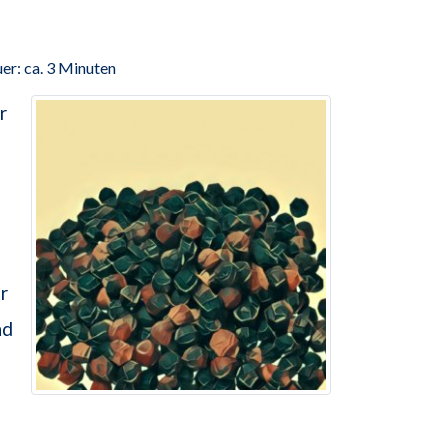
er: ca. 3 Minuten
r
r
nd