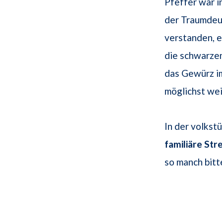
Pfeffer war i
der Traumdeu
verstanden, e
die schwarzen
das Gewürz i
möglichst wei
In der volkst
familiäre Stre
so manch bitt