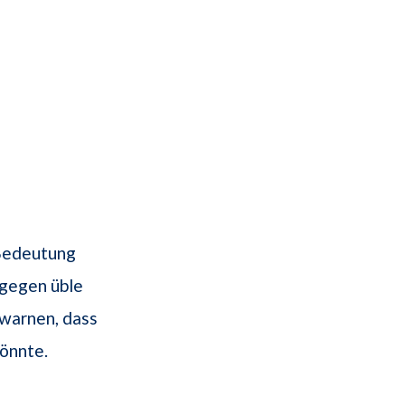
 Bedeutung
 gegen üble
 warnen, dass
könnte.