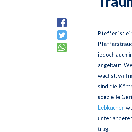
Trau
Pfeffer ist e
Pfefferstrauc
jedoch auch i
angebaut. We
wächst, will 
sind die Körn
spezielle Ger
Lebkuchen
we
unter andere
trug.