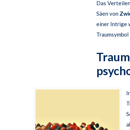
Das Verteilen
Säen von
Zwi
einer Intrige
Traumsymbol d
Traums
psych
I
T
S
a