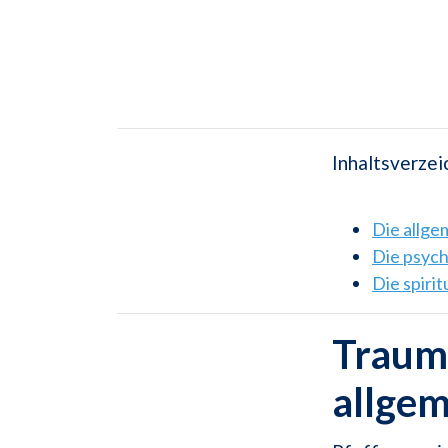
Inhaltsverzei
Die allg
Die psyc
Die spiri
Traums
allge