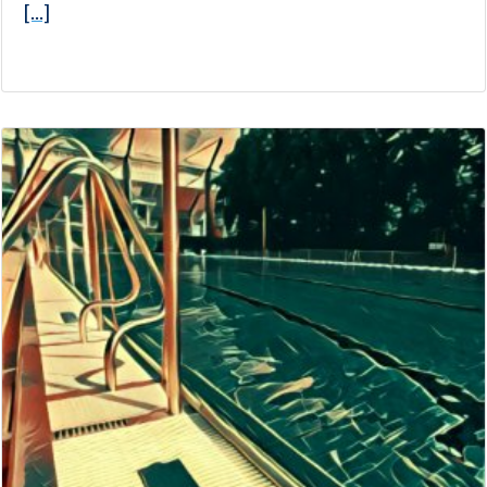
[...]