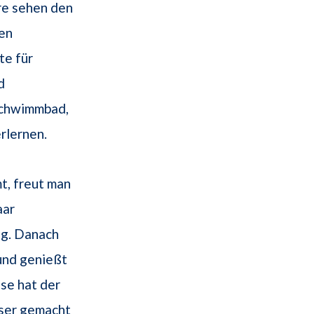
re sehen den
en
te für
d
Schwimmbad,
rlernen.
t, freut man
aar
ag. Danach
nd genießt
se hat der
ser gemacht