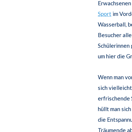
Erwachsenen 
Sport
im Vord
Wasserball, b
Besucher aller
Schülerinnen
um hier die G
Wenn man vo
sich vielleic
erfrischende
hüllt man sic
die Entspannu
Träumende ab