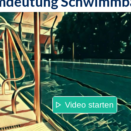
mdeutung Schwimmb
Video starten