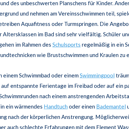
und des unbeschwerten Planschens für Kinder. Ande
ergrund und nehmen am Vereinsschwimmen teil, spiel
etreiben Aquafitness oder Turmspringen. Die Angebo
 Altersklassen im Bad sind sehr vielfältig. Schüler un
 gehen im Rahmen des
Schulsports
regelmäßig in ein 
rundtechnicken wie Brustschwimmen und Kraulen zu e
n einem Schwimmbad oder einem
Swimmingpool
träum
ht auf entspannte Ferientage im Freibad oder auf ein p
 Schwimmrunden nach einem anstrengenden Arbeitst
h in ein wärmendes
Handtuch
oder einen
Bademantel
u
ng nach der körperlichen Anstrengung. Möglicherwei
er auch schlechte Erfahrungen mit dem Element Was