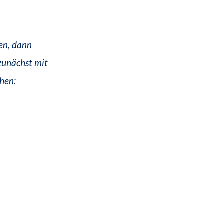
en, dann
zunächst mit
hen: