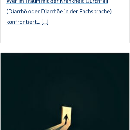
Wer im Traum mit der Krankheit Durchfall
(Diarrhö oder Diarrhöe in der Fachsprache)
konfrontiert... [...]