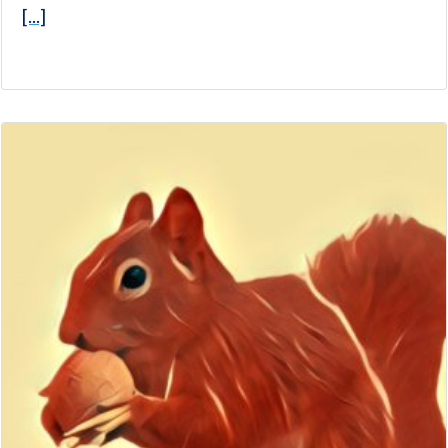
[...]