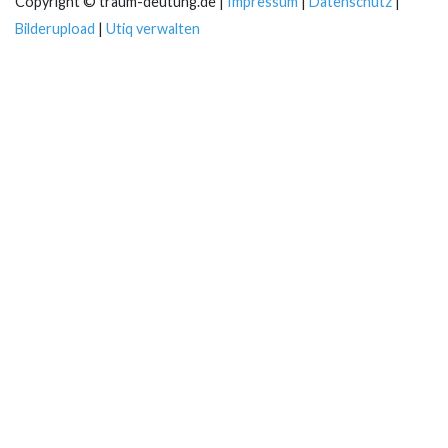
Copyright © traum-deutung.de |
Impressum
|
Datenschutz
|
Bilderupload
|
Utiq verwalten