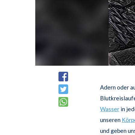
Adern oder a
Blutkreislauf
Wasser
in je
unseren
Körp
und geben un