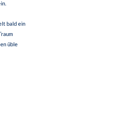
in.
lt bald ein
 Traum
en üble