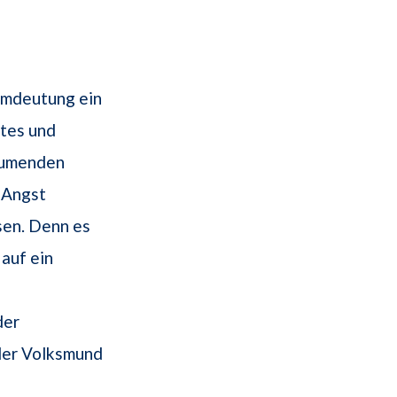
umdeutung ein
utes und
äumenden
 Angst
sen. Denn es
auf ein
der
 der Volksmund