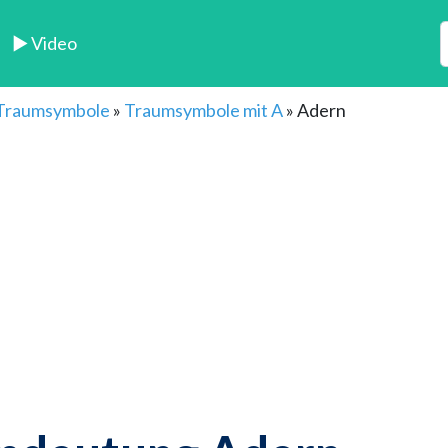
► Video
 Traumsymbole
»
Traumsymbole mit A
»
Adern