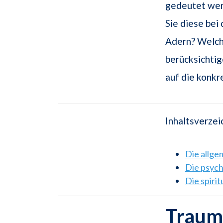
gedeutet werd
Sie diese bei
Adern? Welche
berücksichtig
auf die konk
Inhaltsverzei
Die allg
Die psyc
Die spiri
Traum