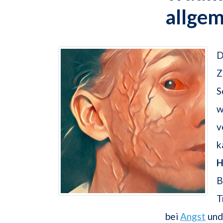
allge
D
Z
S
w
v
k
H
B
T
bei
Angst
und