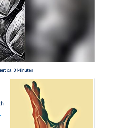
er: ca. 3 Minuten
ch
t