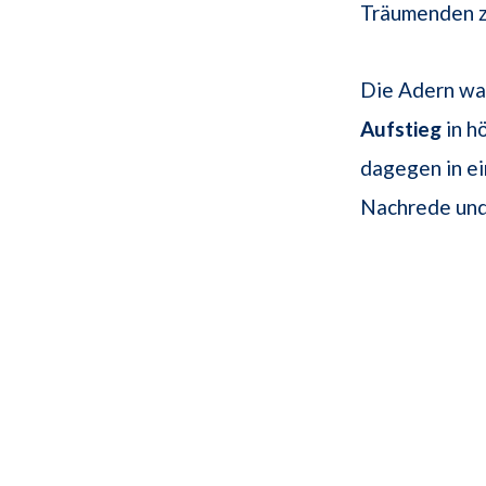
Träumenden zu
Die Adern wa
Aufstieg
in h
dagegen in e
Nachrede und