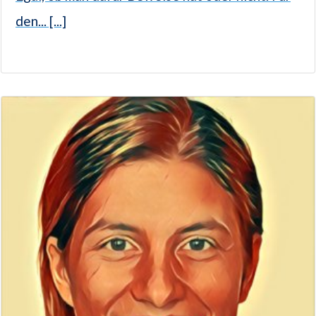
den... [...]