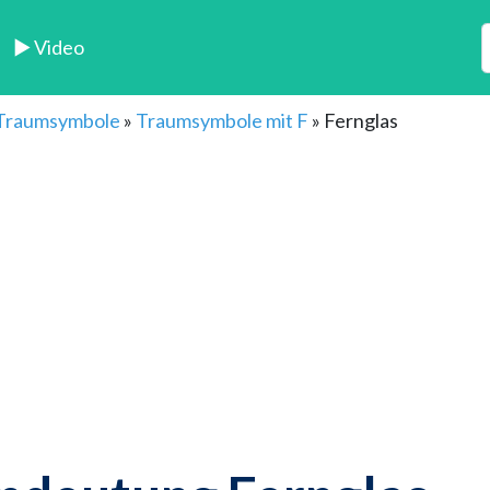
► Video
 Traumsymbole
»
Traumsymbole mit F
»
Fernglas