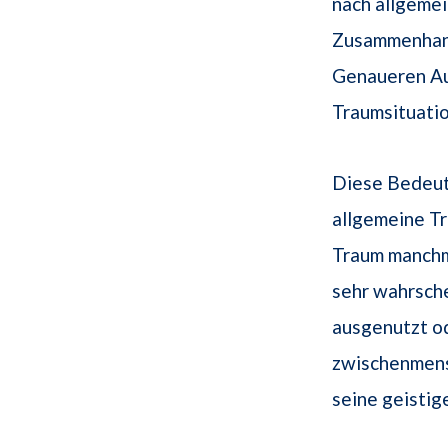
nach allgeme
Zusammenhang
Genaueren Auf
Traumsituatio
Diese Bedeutu
allgemeine T
Traum manch
sehr wahrsch
ausgenutzt od
zwischenmensc
seine geistig