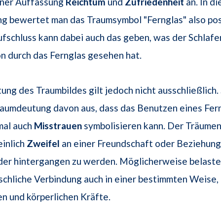
iner Auffassung
Reichtum
und
Zufriedenheit
an. In d
 bewertet man das Traumsymbol "Fernglas" also posi
schluss kann dabei auch das geben, was der Schlafe
n durch das Fernglas gesehen hat.
ng des Traumbildes gilt jedoch nicht ausschließlich.
raumdeutung davon aus, dass das Benutzen eines Fer
mal auch
Misstrauen
symbolisieren kann. Der Träumen
einlich
Zweifel
an einer Freundschaft oder Beziehung.
er hintergangen zu werden. Möglicherweise belastet
hliche Verbindung auch in einer bestimmten Weise, 
en und körperlichen Kräfte.