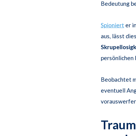
Bedeutung bei
Spioniert
er i
aus, lässt di
Skrupellosigk
persönlichen 
Beobachtet m
eventuell Ang
vorauswerfen
Traums