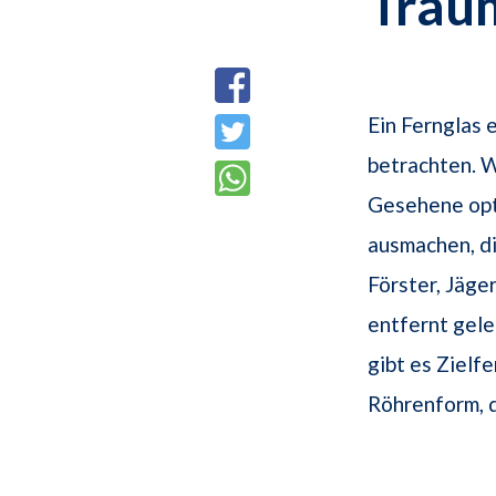
Trau
Ein Fernglas e
betrachten. W
Gesehene opti
ausmachen, di
Förster, Jäge
entfernt gele
gibt es Zielf
Röhrenform, d