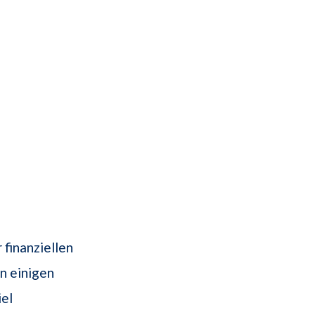
 finanziellen
in einigen
iel