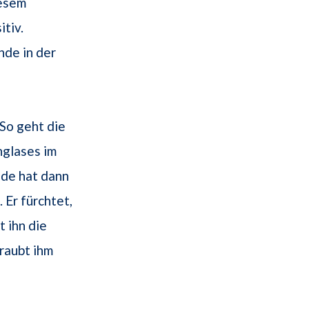
iesem
tiv.
nde in der
 So geht die
nglases im
de hat dann
 Er fürchtet,
 ihn die
raubt ihm