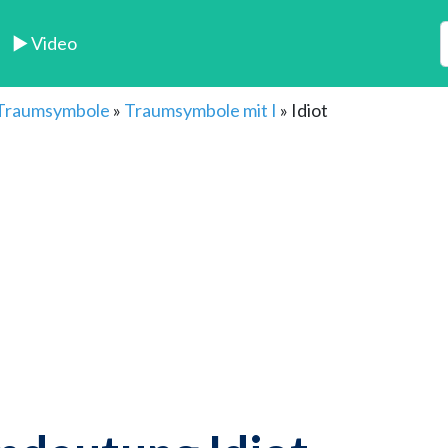
► Video
 Traumsymbole
»
Traumsymbole mit I
»
Idiot