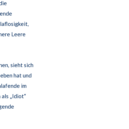
die
tende
aflosigkeit,
nere Leere
en, sieht sich
geben hat und
chlafende im
als „Idiot“
igende