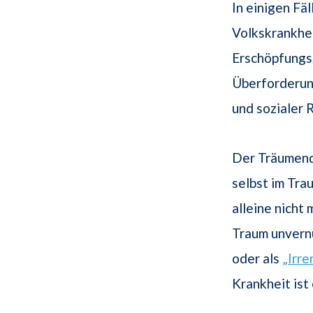
In einigen Fä
Volkskrankhe
Erschöpfungsz
Überforderun
und sozialer 
Der Träumende
selbst im Tra
alleine nicht 
Traum unvernü
oder als
„Irre
Krankheit ist