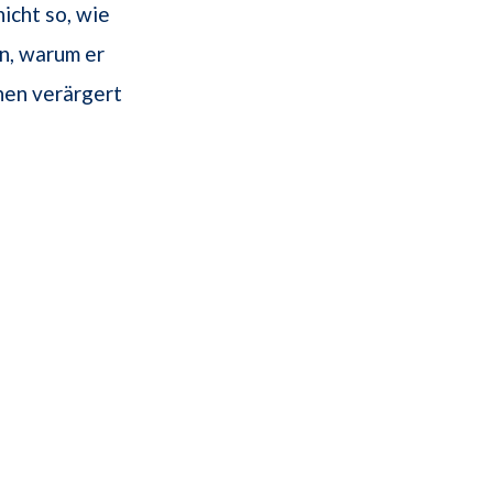
icht so, wie
n, warum er
hen verärgert