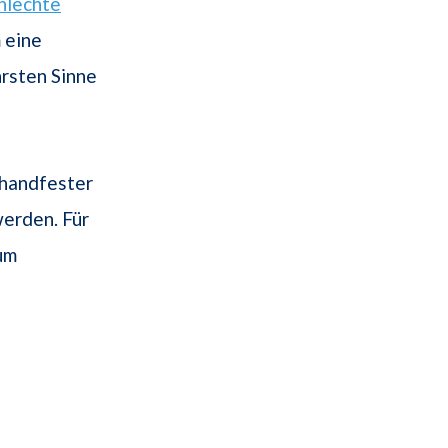
hlechte
 eine
hrsten Sinne
 handfester
erden. Für
um