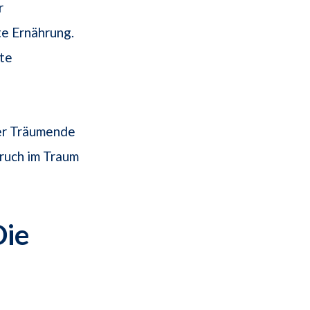
r
e Ernährung.
hte
er Träumende
ruch im Traum
Die