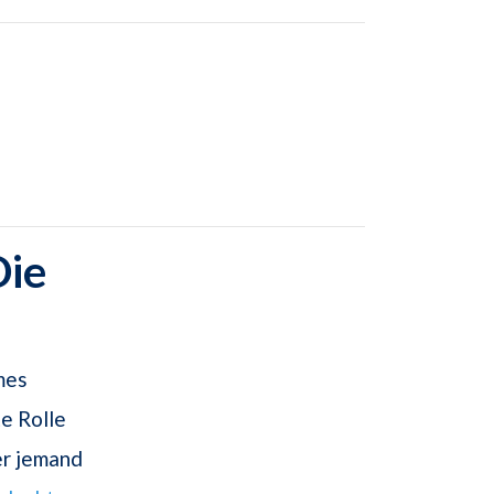
Die
mes
e Rolle
er jemand