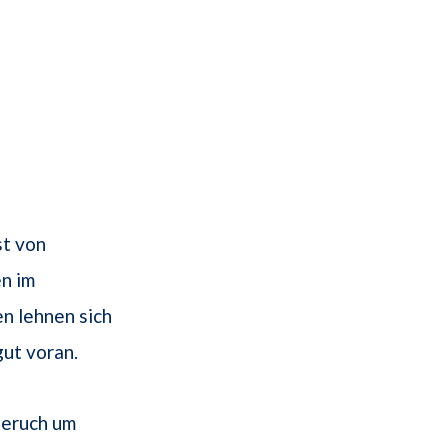
st von
n im
n lehnen sich
gut voran.
geruch um