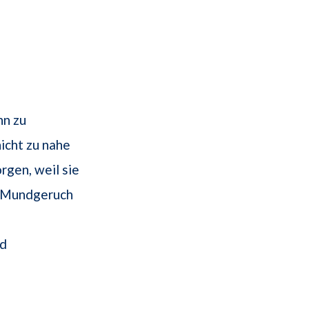
hn zu
icht zu nahe
gen, weil sie
. Mundgeruch
nd