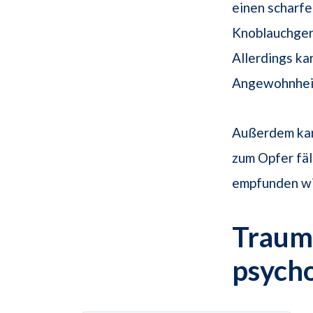
einen scharfe
Knoblauchger
Allerdings k
Angewohnheit
Außerdem kan
zum Opfer fäl
empfunden wi
Traum
psych