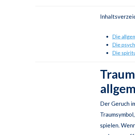
Inhaltsverzei
Die allg
Die psyc
Die spiri
Traum
allge
Der Geruch i
Traumsymbol, 
spielen. Wenn