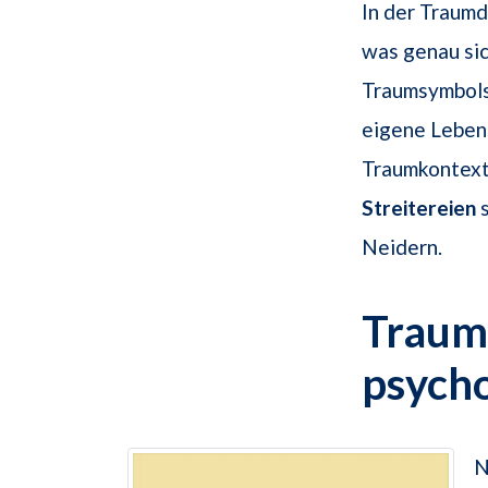
In der Traumd
was genau sic
Traumsymbols 
eigene Lebens
Traumkontext 
Streitereien
s
Neidern.
Traum
psych
N