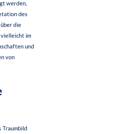
igt werden,
etation des
 über die
vielleicht im
nschaften und
en von
e
s Traumbild