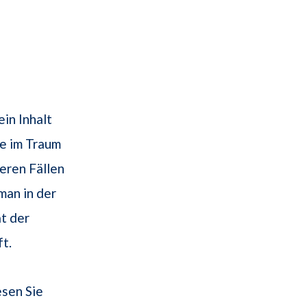
in Inhalt
e im Traum
deren Fällen
man in der
t der
t.
esen Sie