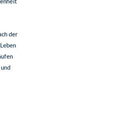
genheit
ach der
 Leben
äufen
 und