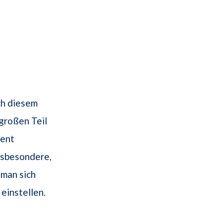
ch diesem
 großen Teil
ment
Insbesondere,
 man sich
 einstellen.