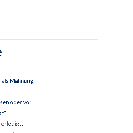
e
 als
Mahnung
,
sen oder vor
en"
 erledigt,