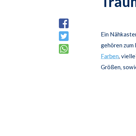
Trau
Ein Nähkaste
gehören zum 
Farben
, viell
Größen, sow