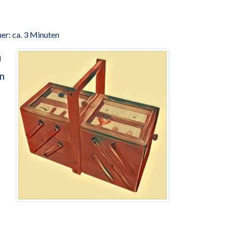
er: ca. 3 Minuten
u
en