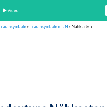
► Video
 Traumsymbole
»
Traumsymbole mit N
»
Nähkasten