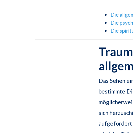
Die allg
Die psyc
Die spiri
Traum
allge
Das Sehen ein
bestimmte Di
möglicherwei
sich herzusch
aufgefordert 