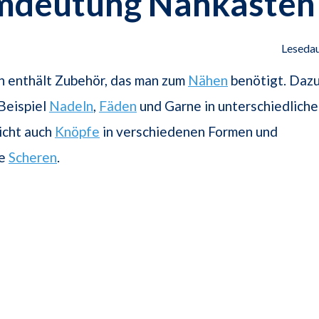
mdeutung Nähkasten
Lesedau
n enthält Zubehör, das man zum
Nähen
benötigt. Daz
Beispiel
Nadeln
,
Fäden
und Garne in unterschiedlich
eicht auch
Knöpfe
in verschiedenen Formen und
ie
Scheren
.