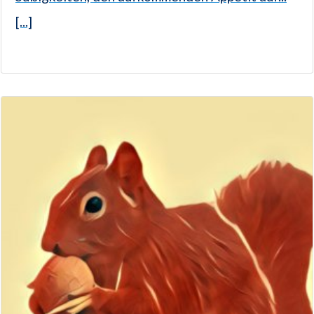
[...]