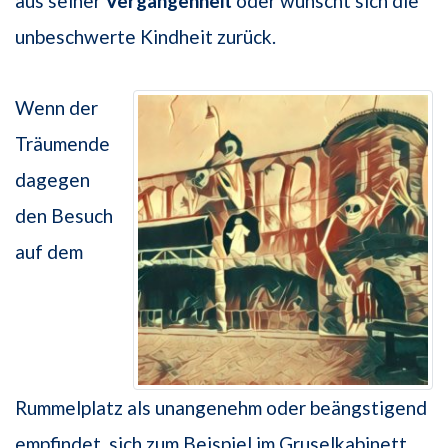
aus seiner
Vergangenheit
oder wünscht sich die
unbeschwerte Kindheit zurück.
Wenn der
Träumende
dagegen
den Besuch
auf dem
Rummelplatz als unangenehm oder beängstigend
empfindet, sich zum Beispiel im Gruselkabinett