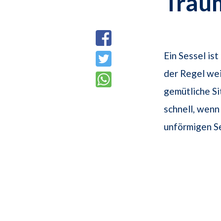
Trau
Ein Sessel is
der Regel wei
gemütliche Si
schnell, wenn
unförmigen S