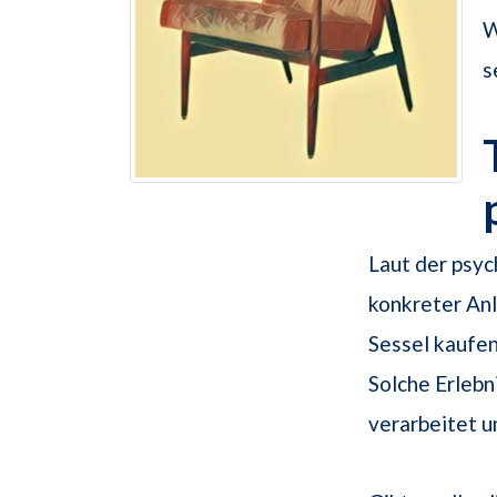
W
s
Laut der psyc
konkreter An
Sessel kaufen
Solche Erleb
verarbeitet u