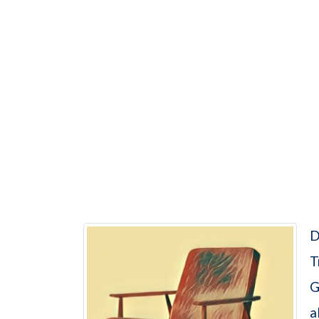
D
T
G
a