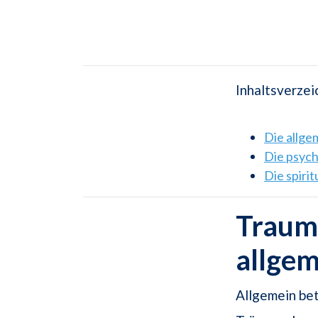
Inhaltsverzei
Die allg
Die psyc
Die spiri
Traums
allge
Allgemein bet