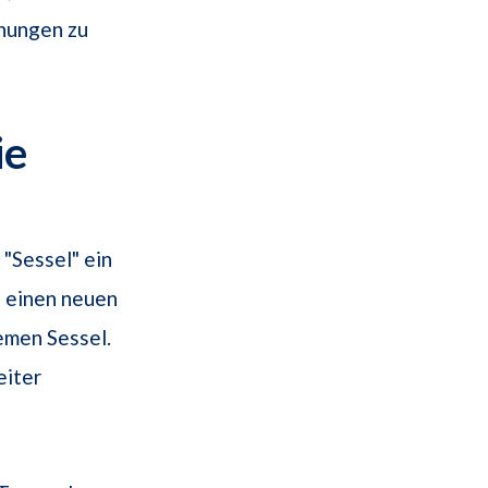
hungen zu
ie
"Sessel" ein
e einen neuen
emen Sessel.
eiter