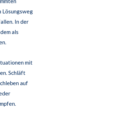
timmten
in Lösungsweg
llen. In der
udem als
en.
tuationen mit
en. Schläft
achleben auf
ieder
ämpfen.