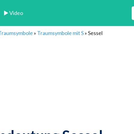
► Video
 Traumsymbole
»
Traumsymbole mit S
»
Sessel