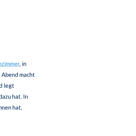
zimmer
, in
m Abend macht
d legt
dazu hat. In
hnen hat,