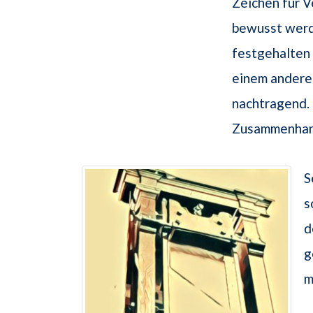
Zeichen für 
bewusst werd
festgehalten h
einem andere
nachtragend. 
Zusammenhang
S
s
d
g
m