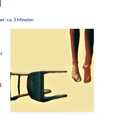
l
er: ca. 3 Minuten
r
.