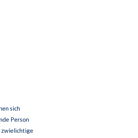
nen sich
ende Person
n zwielichtige