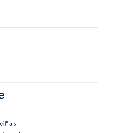
e
il" als