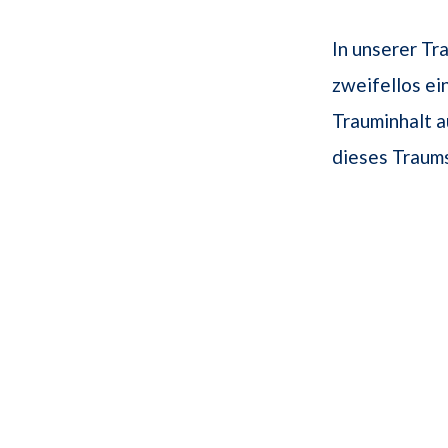
In unserer Tr
zweifellos ei
Trauminhalt a
dieses Traums