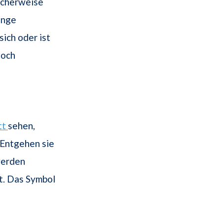
icherweise
ange
sich oder ist
noch
tt
sehen,
 Entgehen sie
werden
ßt. Das Symbol