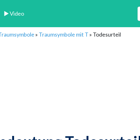
► Video
 Traumsymbole
»
Traumsymbole mit T
»
Todesurteil