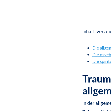
Inhaltsverzei
Die allg
Die psyc
Die spiri
Traums
allge
In der allgem