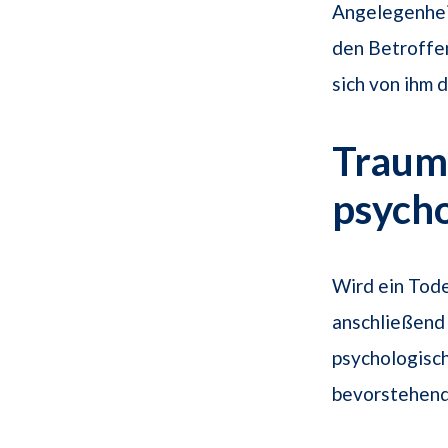
Angelegenhei
den Betroffen
sich von ihm d
Traums
psych
Wird ein Tod
anschließend 
psychologisc
bevorstehen