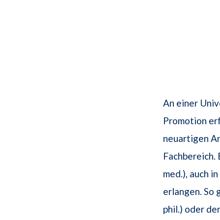
An einer Univ
Promotion erf
neuartigen An
Fachbereich. E
med.), auch i
erlangen. So 
phil.) oder der 