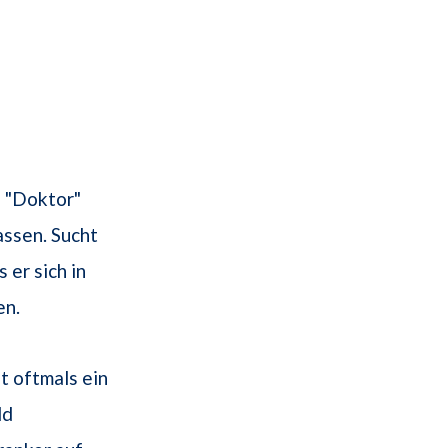
 "Doktor"
assen. Sucht
s er sich in
en.
t oftmals ein
ld