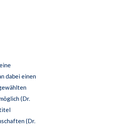
eine
an dabei einen
 gewählten
möglich (Dr.
itel
nschaften (Dr.