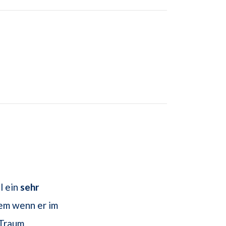
l ein
sehr
lem wenn er im
 Traum