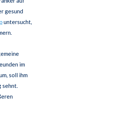
ranker auf
der gesund
p
untersucht,
mern.
lgemeine
reunden im
m, soll ihm
g sehnt.
ßeren