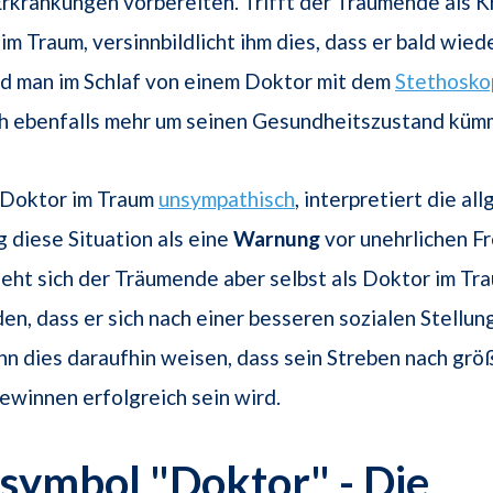
rkrankungen vorbereiten. Trifft der Träumende als K
im Traum, versinnbildlicht ihm dies, dass er bald wie
rd man im Schlaf von einem Doktor mit dem
Stethosko
ch ebenfalls mehr um seinen Gesundheitszustand küm
r Doktor im Traum
unsympathisch
, interpretiert die al
diese Situation als eine
Warnung
vor unehrlichen F
eht sich der Träumende aber selbst als Doktor im Trau
n, dass er sich nach einer besseren sozialen Stellun
n dies daraufhin weisen, dass sein Streben nach grö
Gewinnen erfolgreich sein wird.
symbol "Doktor" - Die