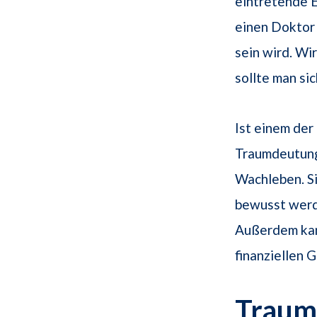
eintretende E
einen Doktor 
sein wird. Wi
sollte man si
Ist einem de
Traumdeutung 
Wachleben. Si
bewusst werde
Außerdem kan
finanziellen 
Traum