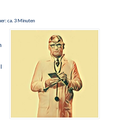
er: ca. 3 Minuten
h
l