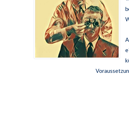
b
W
A
e
k
Voraussetzung