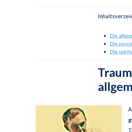
Inhaltsverzei
Die allg
Die psyc
Die spiri
Traum
allge
A
g
T