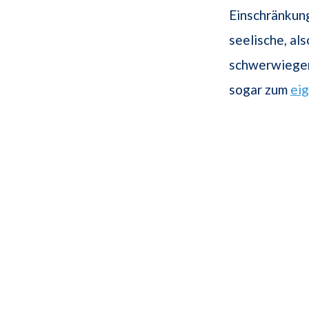
Einschränkung
seelische, al
schwerwiegen
sogar zum
ei