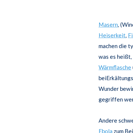
Masern
, (Win
Heiserkeit
,
F
machen die ty
was es heißt, 
Wärmflasche
beiErkältung
Wunder bewir
gegriffen wer
Andere schwer
Ebola
zum Bei