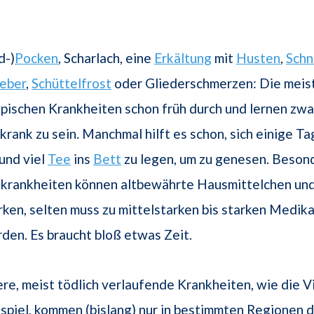
d-)
Pocken
, Scharlach, eine
Erkältung
mit
Husten
,
Schn
ieber
,
Schüttelfrost
oder Gliederschmerzen: Die mei
pischen Krankheiten schon früh durch und lernen zwa
krank zu sein. Manchmal hilft es schon, sich einige Ta
und viel
Tee
ins
Bett
zu legen, um zu genesen. Beson
skrankheiten können altbewährte Hausmittelchen un
ken, selten muss zu mittelstarken bis starken Medi
den. Es braucht bloß etwas Zeit.
e, meist tödlich verlaufende Krankheiten, wie die V
spiel, kommen (bislang) nur in bestimmten Regionen d