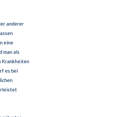
er anderer
lassen
n eine
d man als
en Krankheiten
rf es bei
lichen
leistet