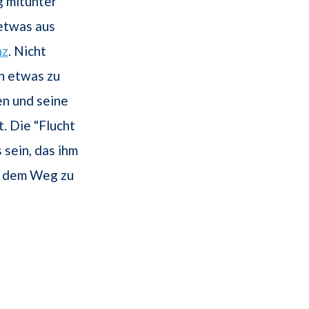
g mitunter
etwas aus
nz
. Nicht
ch etwas zu
en und seine
. Die "Flucht
 sein, das ihm
s dem Weg zu