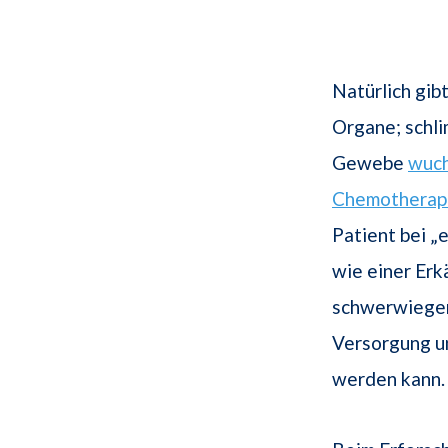
Natürlich gib
Organe; schl
Gewebe
wuc
Chemotherap
Patient bei „
wie einer Erk
schwerwiegen
Versorgung un
werden kann.