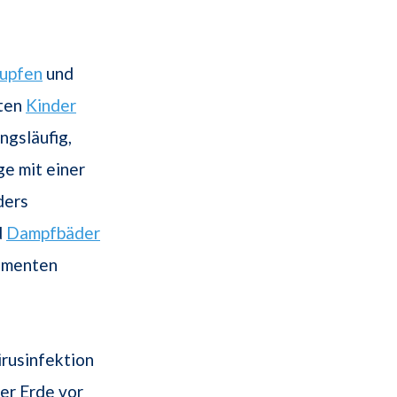
upfen
und
sten
Kinder
ngsläufig,
ge mit einer
ders
d
Dampfbäder
kamenten
irusinfektion
er Erde vor