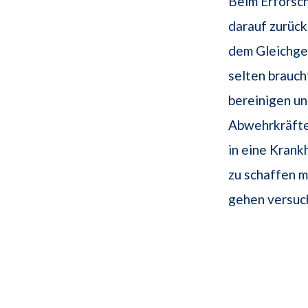
Beim Erforsch
darauf zurüc
dem Gleichgew
selten brauch
bereinigen un
Abwehrkräfte 
in eine Krank
zu schaffen 
gehen versuc