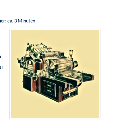
er: ca. 3 Minuten
n
zu