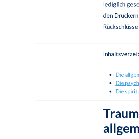
lediglich ges
den Druckern 
Rückschlüsse 
Inhaltsverzei
Die allg
Die psyc
Die spiri
Traums
allge