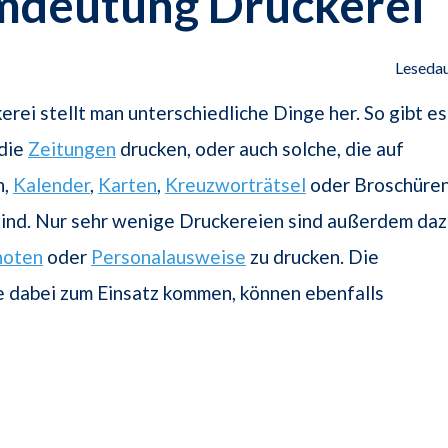
mdeutung Druckerei
Lesedau
erei stellt man unterschiedliche Dinge her. So gibt es
 die
Zeitungen
drucken, oder auch solche, die auf
n,
Kalender
,
Karten
,
Kreuzworträtsel
oder Broschüre
 sind. Nur sehr wenige Druckereien sind außerdem da
noten
oder
Personalausweise
zu drucken. Die
e dabei zum Einsatz kommen, können ebenfalls