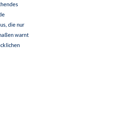
echendes
de
us, die nur
rmaßen warnt
cklichen