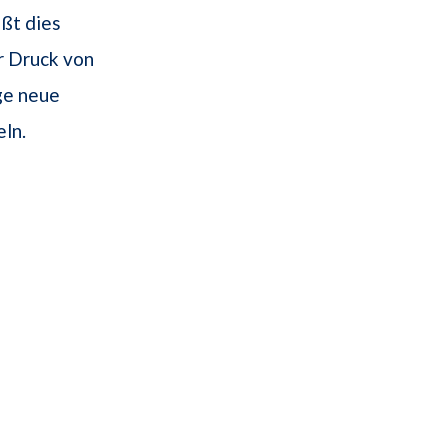
ißt dies
r Druck von
ge neue
eln.