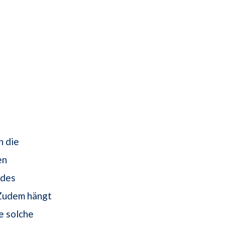
n die
en
 des
 Zudem hängt
e solche