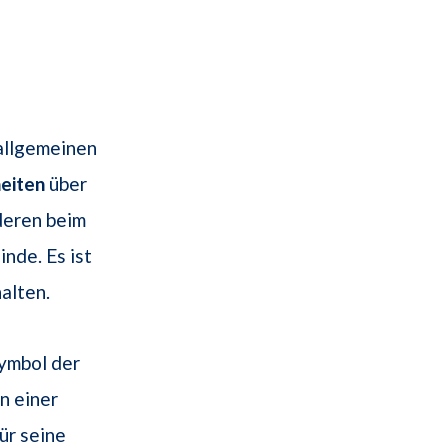
 allgemeinen
eiten
über
deren beim
nde. Es ist
alten.
Symbol der
n einer
ür seine