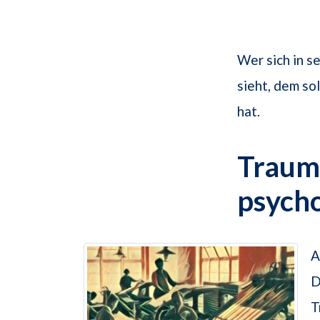
Wer sich in 
sieht, dem so
hat.
Traums
psych
A
D
T