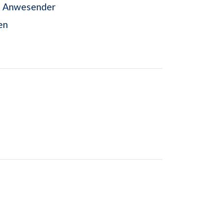
als Anwesender
en