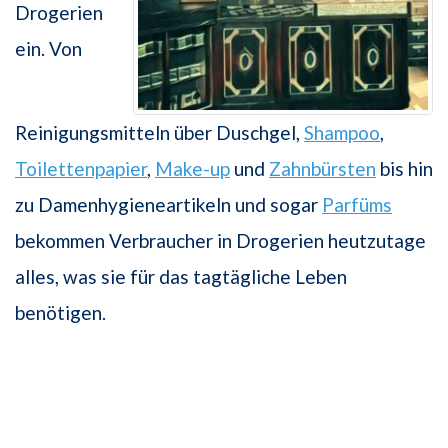
Drogerien
ein. Von
Reinigungsmitteln über Duschgel,
Shampoo
,
Toilettenpapier
,
Make-up
und
Zahnbürsten
bis hin
zu Damenhygieneartikeln und sogar
Parfüms
bekommen Verbraucher in Drogerien heutzutage
alles, was sie für das tagtägliche Leben
benötigen.